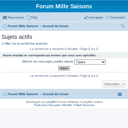
Forum Mille Saisons
Raccourcis
FAQ
Inscription
Connexion
Forum Mille Saisons
Accueil du forum
ec
Sujets actifs
her
Aller sur la recherche avancée
ch
La recherche a retourné 0 résultat • Page
1
sur
1
er
Aucun résultat ne correspond aux termes que vous avez spécifiés.
Afficher les messages publiés depuis
La recherche a retourné 0 résultat • Page
1
sur
1
Atteindre
Forum Mille Saisons
Accueil du forum
Développé par
phpBB
® Forum Software © phpBB Limited
Traduction française officielle
©
Maël Soucaze