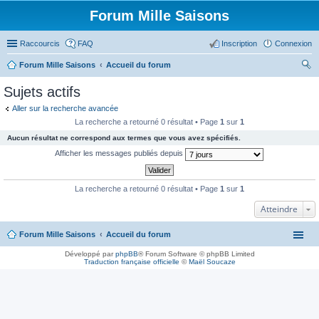
Forum Mille Saisons
Raccourcis
FAQ
Inscription
Connexion
Forum Mille Saisons
Accueil du forum
ec
Sujets actifs
her
Aller sur la recherche avancée
ch
La recherche a retourné 0 résultat • Page
1
sur
1
er
Aucun résultat ne correspond aux termes que vous avez spécifiés.
Afficher les messages publiés depuis
La recherche a retourné 0 résultat • Page
1
sur
1
Atteindre
Forum Mille Saisons
Accueil du forum
Développé par
phpBB
® Forum Software © phpBB Limited
Traduction française officielle
©
Maël Soucaze