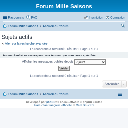
Forum Mille Saisons
Raccourcis
FAQ
Inscription
Connexion
Forum Mille Saisons
Accueil du forum
ec
Sujets actifs
her
Aller sur la recherche avancée
ch
La recherche a retourné 0 résultat • Page
1
sur
1
er
Aucun résultat ne correspond aux termes que vous avez spécifiés.
Afficher les messages publiés depuis
La recherche a retourné 0 résultat • Page
1
sur
1
Atteindre
Forum Mille Saisons
Accueil du forum
Développé par
phpBB
® Forum Software © phpBB Limited
Traduction française officielle
©
Maël Soucaze