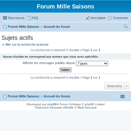
Forum Mille Saisons
Raccourcis
FAQ
Inscription
Connexion
Forum Mille Saisons
Accueil du forum
ec
Sujets actifs
her
Aller sur la recherche avancée
ch
La recherche a retourné 0 résultat • Page
1
sur
1
er
Aucun résultat ne correspond aux termes que vous avez spécifiés.
Afficher les messages publiés depuis
La recherche a retourné 0 résultat • Page
1
sur
1
Atteindre
Forum Mille Saisons
Accueil du forum
Développé par
phpBB
® Forum Software © phpBB Limited
Traduction française officielle
©
Maël Soucaze