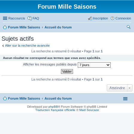
Forum Mille Saisons
Raccourcis
FAQ
Inscription
Connexion
Forum Mille Saisons
Accueil du forum
ec
Sujets actifs
her
Aller sur la recherche avancée
ch
La recherche a retourné 0 résultat • Page
1
sur
1
er
Aucun résultat ne correspond aux termes que vous avez spécifiés.
Afficher les messages publiés depuis
La recherche a retourné 0 résultat • Page
1
sur
1
Atteindre
Forum Mille Saisons
Accueil du forum
Développé par
phpBB
® Forum Software © phpBB Limited
Traduction française officielle
©
Maël Soucaze