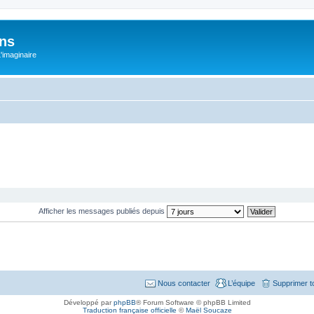
ons
L'imaginaire
Afficher les messages publiés depuis
Nous contacter
L’équipe
Supprimer t
Développé par
phpBB
® Forum Software © phpBB Limited
Traduction française officielle
©
Maël Soucaze