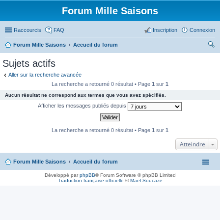
Forum Mille Saisons
Raccourcis
FAQ
Inscription
Connexion
Forum Mille Saisons
Accueil du forum
ec
Sujets actifs
her
Aller sur la recherche avancée
ch
La recherche a retourné 0 résultat • Page
1
sur
1
er
Aucun résultat ne correspond aux termes que vous avez spécifiés.
Afficher les messages publiés depuis
La recherche a retourné 0 résultat • Page
1
sur
1
Atteindre
Forum Mille Saisons
Accueil du forum
Développé par
phpBB
® Forum Software © phpBB Limited
Traduction française officielle
©
Maël Soucaze