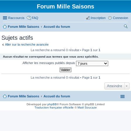
Forum Mille Saisons
Raccourcis
FAQ
Inscription
Connexion
Forum Mille Saisons
Accueil du forum
ec
Sujets actifs
her
Aller sur la recherche avancée
ch
La recherche a retourné 0 résultat • Page
1
sur
1
er
Aucun résultat ne correspond aux termes que vous avez spécifiés.
Afficher les messages publiés depuis
La recherche a retourné 0 résultat • Page
1
sur
1
Atteindre
Forum Mille Saisons
Accueil du forum
Développé par
phpBB
® Forum Software © phpBB Limited
Traduction française officielle
©
Maël Soucaze