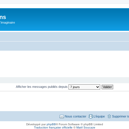
ons
L'imaginaire
Afficher les messages publiés depuis
Nous contacter
L’équipe
Supprimer t
Développé par
phpBB
® Forum Software © phpBB Limited
Traduction française officielle
©
Maël Soucaze