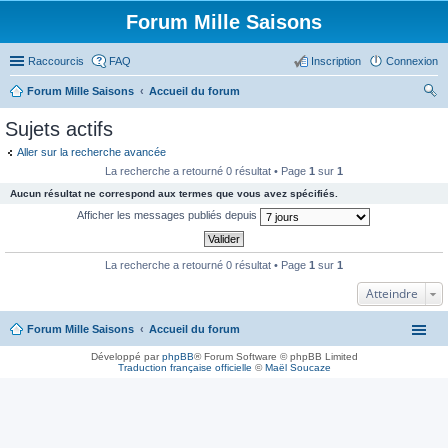
Forum Mille Saisons
Raccourcis
FAQ
Inscription
Connexion
Forum Mille Saisons
Accueil du forum
ec
Sujets actifs
her
Aller sur la recherche avancée
ch
La recherche a retourné 0 résultat • Page
1
sur
1
er
Aucun résultat ne correspond aux termes que vous avez spécifiés.
Afficher les messages publiés depuis
La recherche a retourné 0 résultat • Page
1
sur
1
Atteindre
Forum Mille Saisons
Accueil du forum
Développé par
phpBB
® Forum Software © phpBB Limited
Traduction française officielle
©
Maël Soucaze