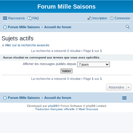
Forum Mille Saisons
Raccourcis
FAQ
Inscription
Connexion
Forum Mille Saisons
Accueil du forum
ec
Sujets actifs
her
Aller sur la recherche avancée
ch
La recherche a retourné 0 résultat • Page
1
sur
1
er
Aucun résultat ne correspond aux termes que vous avez spécifiés.
Afficher les messages publiés depuis
La recherche a retourné 0 résultat • Page
1
sur
1
Atteindre
Forum Mille Saisons
Accueil du forum
Développé par
phpBB
® Forum Software © phpBB Limited
Traduction française officielle
©
Maël Soucaze