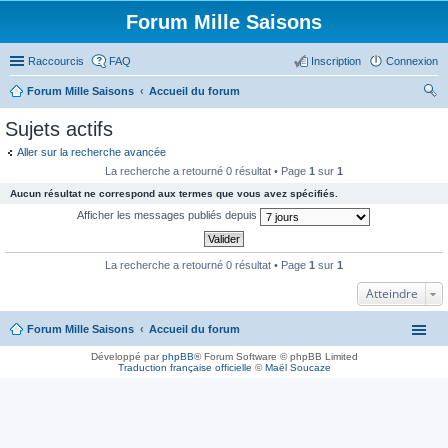
Forum Mille Saisons
Raccourcis
FAQ
Inscription
Connexion
Forum Mille Saisons
Accueil du forum
ec
Sujets actifs
her
Aller sur la recherche avancée
ch
La recherche a retourné 0 résultat • Page
1
sur
1
er
Aucun résultat ne correspond aux termes que vous avez spécifiés.
Afficher les messages publiés depuis
La recherche a retourné 0 résultat • Page
1
sur
1
Atteindre
Forum Mille Saisons
Accueil du forum
Développé par
phpBB
® Forum Software © phpBB Limited
Traduction française officielle
©
Maël Soucaze