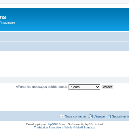
ons
L'imaginaire
Afficher les messages publiés depuis
Nous contacter
L’équipe
Supprimer t
Développé par
phpBB
® Forum Software © phpBB Limited
Traduction française officielle
©
Maël Soucaze