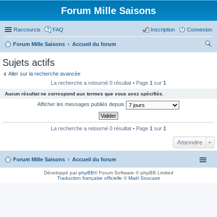
Forum Mille Saisons
Raccourcis
FAQ
Inscription
Connexion
Forum Mille Saisons
Accueil du forum
ec
Sujets actifs
her
Aller sur la recherche avancée
ch
La recherche a retourné 0 résultat • Page
1
sur
1
er
Aucun résultat ne correspond aux termes que vous avez spécifiés.
Afficher les messages publiés depuis
La recherche a retourné 0 résultat • Page
1
sur
1
Atteindre
Forum Mille Saisons
Accueil du forum
Développé par
phpBB
® Forum Software © phpBB Limited
Traduction française officielle
©
Maël Soucaze