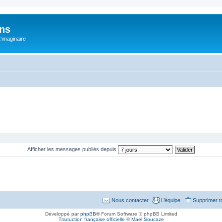
ons
L'imaginaire
Afficher les messages publiés depuis
Nous contacter
L’équipe
Supprimer t
Développé par
phpBB
® Forum Software © phpBB Limited
Traduction française officielle
©
Maël Soucaze