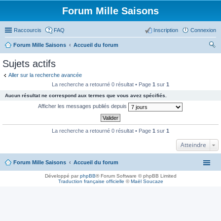
Forum Mille Saisons
Raccourcis
FAQ
Inscription
Connexion
Forum Mille Saisons
Accueil du forum
ec
Sujets actifs
her
Aller sur la recherche avancée
ch
La recherche a retourné 0 résultat • Page
1
sur
1
er
Aucun résultat ne correspond aux termes que vous avez spécifiés.
Afficher les messages publiés depuis
La recherche a retourné 0 résultat • Page
1
sur
1
Atteindre
Forum Mille Saisons
Accueil du forum
Développé par
phpBB
® Forum Software © phpBB Limited
Traduction française officielle
©
Maël Soucaze