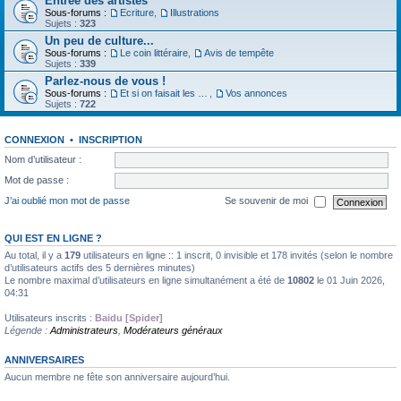
Entrée des artistes
Sous-forums :
Ecriture
,
Illustrations
Sujets :
323
Un peu de culture...
Sous-forums :
Le coin littéraire
,
Avis de tempête
Sujets :
339
Parlez-nous de vous !
Sous-forums :
Et si on faisait les présentations
,
Vos annonces
Sujets :
722
CONNEXION
•
INSCRIPTION
Nom d’utilisateur :
Mot de passe :
J’ai oublié mon mot de passe
Se souvenir de moi
QUI EST EN LIGNE ?
Au total, il y a
179
utilisateurs en ligne :: 1 inscrit, 0 invisible et 178 invités (selon le nombre
d’utilisateurs actifs des 5 dernières minutes)
Le nombre maximal d’utilisateurs en ligne simultanément a été de
10802
le 01 Juin 2026,
04:31
Utilisateurs inscrits :
Baidu [Spider]
Légende :
Administrateurs
,
Modérateurs généraux
ANNIVERSAIRES
Aucun membre ne fête son anniversaire aujourd’hui.