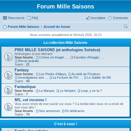
Forum Mille Saisons
Raccourcis
FAQ
Inscription
Connexion
Forum Mille Saisons
Accueil du forum
ec
Nous sommes actuellement le 08 Août 2026, 16:23
her
La collection Mille Saisons
ch
PRIX MILLE SAISONS (et anthologies Solstice)
Anthologies et prix littéraire
er
Sous-forums :
Crimes en Imaginaire
,
Facettes d'Imaginaire
,
Revue gratuite
Sujets :
21
Fantasy
Sous-forums :
Les Perles d'Allaya
,
Au-delà de l'Oraison
,
Investigations avec un Triton
,
La Fortune de l'Orbiviate
,
Le Sablier de Mû
Sujets :
44
Fantastique
Sous-forums :
La Marque
,
La Vampire
,
Loup, y es-tu ?
Sujets :
7
MS, cet inconnu !
Vous avez envie de tout savoir sur nous ? Ca tombe bien nous on a envie de
tout vous dire !
Sous-forums :
Nos annonces
,
En dédicaces
Sujets :
74
C'est à vous !