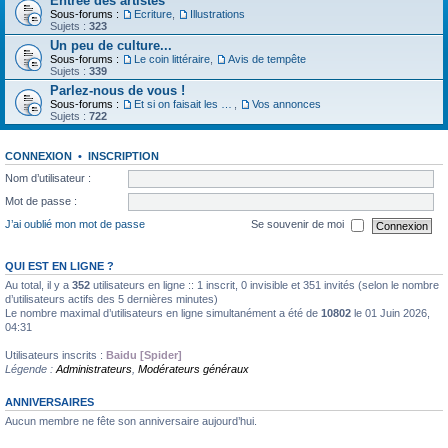
Entrée des artistes
Sous-forums :
Ecriture
,
Illustrations
Sujets :
323
Un peu de culture...
Sous-forums :
Le coin littéraire
,
Avis de tempête
Sujets :
339
Parlez-nous de vous !
Sous-forums :
Et si on faisait les présentations
,
Vos annonces
Sujets :
722
CONNEXION
•
INSCRIPTION
Nom d’utilisateur :
Mot de passe :
J’ai oublié mon mot de passe
Se souvenir de moi
QUI EST EN LIGNE ?
Au total, il y a
352
utilisateurs en ligne :: 1 inscrit, 0 invisible et 351 invités (selon le nombre
d’utilisateurs actifs des 5 dernières minutes)
Le nombre maximal d’utilisateurs en ligne simultanément a été de
10802
le 01 Juin 2026,
04:31
Utilisateurs inscrits :
Baidu [Spider]
Légende :
Administrateurs
,
Modérateurs généraux
ANNIVERSAIRES
Aucun membre ne fête son anniversaire aujourd’hui.