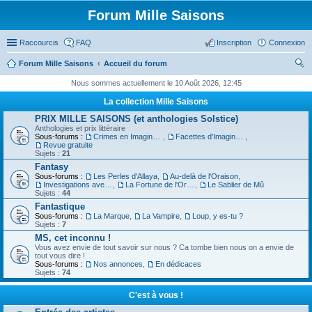
Forum Mille Saisons
Raccourcis
FAQ
Inscription
Connexion
Forum Mille Saisons
Accueil du forum
ec
Nous sommes actuellement le 10 Août 2026, 12:45
her
La collection Mille Saisons
ch
PRIX MILLE SAISONS (et anthologies Solstice)
Anthologies et prix littéraire
er
Sous-forums :
Crimes en Imaginaire
,
Facettes d'Imaginaire
,
Revue gratuite
Sujets :
21
Fantasy
Sous-forums :
Les Perles d'Allaya
,
Au-delà de l'Oraison
,
Investigations avec un Triton
,
La Fortune de l'Orbiviate
,
Le Sablier de Mû
Sujets :
44
Fantastique
Sous-forums :
La Marque
,
La Vampire
,
Loup, y es-tu ?
Sujets :
7
MS, cet inconnu !
Vous avez envie de tout savoir sur nous ? Ca tombe bien nous on a envie de
tout vous dire !
Sous-forums :
Nos annonces
,
En dédicaces
Sujets :
74
C'est à vous !