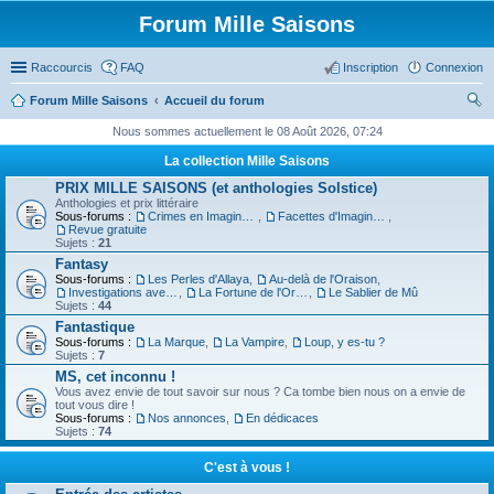
Forum Mille Saisons
Raccourcis
FAQ
Inscription
Connexion
Forum Mille Saisons
Accueil du forum
ec
Nous sommes actuellement le 08 Août 2026, 07:24
her
La collection Mille Saisons
ch
PRIX MILLE SAISONS (et anthologies Solstice)
Anthologies et prix littéraire
er
Sous-forums :
Crimes en Imaginaire
,
Facettes d'Imaginaire
,
Revue gratuite
Sujets :
21
Fantasy
Sous-forums :
Les Perles d'Allaya
,
Au-delà de l'Oraison
,
Investigations avec un Triton
,
La Fortune de l'Orbiviate
,
Le Sablier de Mû
Sujets :
44
Fantastique
Sous-forums :
La Marque
,
La Vampire
,
Loup, y es-tu ?
Sujets :
7
MS, cet inconnu !
Vous avez envie de tout savoir sur nous ? Ca tombe bien nous on a envie de
tout vous dire !
Sous-forums :
Nos annonces
,
En dédicaces
Sujets :
74
C'est à vous !