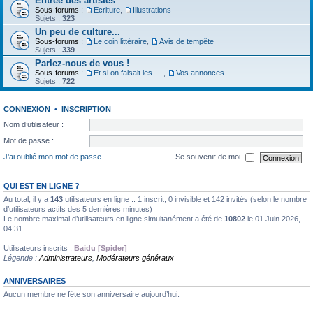
Entrée des artistes
Sous-forums :
Ecriture
,
Illustrations
Sujets :
323
Un peu de culture...
Sous-forums :
Le coin littéraire
,
Avis de tempête
Sujets :
339
Parlez-nous de vous !
Sous-forums :
Et si on faisait les présentations
,
Vos annonces
Sujets :
722
CONNEXION
•
INSCRIPTION
Nom d’utilisateur :
Mot de passe :
J’ai oublié mon mot de passe
Se souvenir de moi
QUI EST EN LIGNE ?
Au total, il y a
143
utilisateurs en ligne :: 1 inscrit, 0 invisible et 142 invités (selon le nombre
d’utilisateurs actifs des 5 dernières minutes)
Le nombre maximal d’utilisateurs en ligne simultanément a été de
10802
le 01 Juin 2026,
04:31
Utilisateurs inscrits :
Baidu [Spider]
Légende :
Administrateurs
,
Modérateurs généraux
ANNIVERSAIRES
Aucun membre ne fête son anniversaire aujourd’hui.