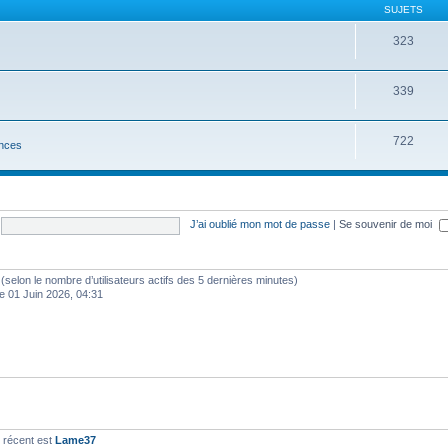
SUJETS
323
339
722
nces
J’ai oublié mon mot de passe
|
Se souvenir de moi
tés (selon le nombre d’utilisateurs actifs des 5 dernières minutes)
e 01 Juin 2026, 04:31
 récent est
Lame37