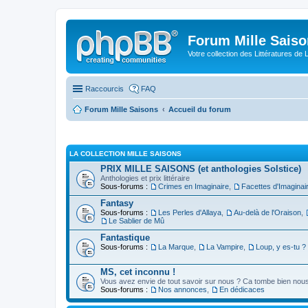
Forum Mille Sais
Votre collection des Littératures de 
Raccourcis
FAQ
Forum Mille Saisons
Accueil du forum
LA COLLECTION MILLE SAISONS
PRIX MILLE SAISONS (et anthologies Solstice)
Anthologies et prix littéraire
Sous-forums :
Crimes en Imaginaire
,
Facettes d'Imaginai
Fantasy
Sous-forums :
Les Perles d'Allaya
,
Au-delà de l'Oraison
,
Le Sablier de Mû
Fantastique
Sous-forums :
La Marque
,
La Vampire
,
Loup, y es-tu ?
MS, cet inconnu !
Vous avez envie de tout savoir sur nous ? Ca tombe bien nous 
Sous-forums :
Nos annonces
,
En dédicaces