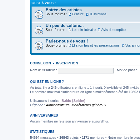
C'EST À VOUS !
Entrée des artistes
Sous-forums :
Ecriture
,
Illustrations
Un peu de culture...
Sous-forums :
Le coin littéraire
,
Avis de tempête
Parlez-nous de vous !
Sous-forums :
Et si on faisait les présentations
,
Vos anno
CONNEXION
•
INSCRIPTION
Nom d’utilisateur :
Mot de passe :
QUI EST EN LIGNE ?
Au total, il y a
246
utilisateurs en ligne :: 1 inscrit, 0 invisible et 245 invi
Le nombre maximal d’utilisateurs en ligne simultanément a été de
10802
l
Utilisateurs inscrits :
Baidu [Spider]
Légende :
Administrateurs
,
Modérateurs généraux
ANNIVERSAIRES
Aucun membre ne fête son anniversaire aujourd’hui.
STATISTIQUES
54694
messages •
16843
sujets •
1171
membres • Notre membre le plus