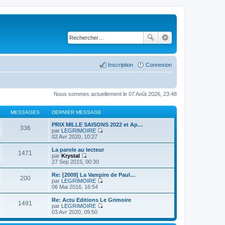
Inscription
Connexion
Nous sommes actuellement le 07 Août 2026, 23:48
MESSAGES
DERNIER MESSAGE
PRIX MILLE SAISONS 2022 et Ap…
336
par
LEGRIMOIRE
C
02 Avr 2020, 10:27
o
n
La parole au lecteur
1471
s
par
Krystal
u
C
27 Sep 2015, 00:30
l
o
t
n
Re: [2009] La Vampire de Paul…
200
e
s
par
LEGRIMOIRE
r
u
C
06 Mai 2016, 16:54
l
l
o
e
t
n
Re: Actu Editions Le Grimoire
d
1491
e
s
par
LEGRIMOIRE
e
r
u
C
03 Avr 2020, 09:50
r
l
l
o
n
e
t
n