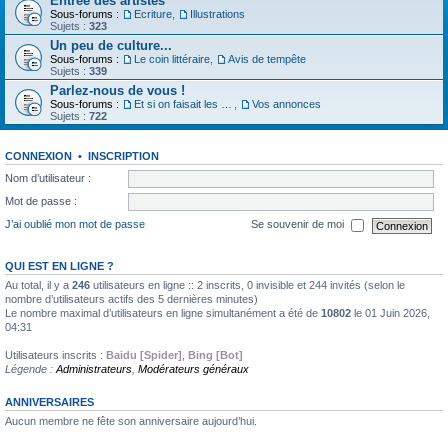
Entrée des artistes
Sous-forums :
Ecriture
,
Illustrations
Sujets :
323
Un peu de culture...
Sous-forums :
Le coin littéraire
,
Avis de tempête
Sujets :
339
Parlez-nous de vous !
Sous-forums :
Et si on faisait les présentations
,
Vos annonces
Sujets :
722
CONNEXION
•
INSCRIPTION
Nom d’utilisateur :
Mot de passe :
J’ai oublié mon mot de passe
Se souvenir de moi
QUI EST EN LIGNE ?
Au total, il y a
246
utilisateurs en ligne :: 2 inscrits, 0 invisible et 244 invités (selon le
nombre d’utilisateurs actifs des 5 dernières minutes)
Le nombre maximal d’utilisateurs en ligne simultanément a été de
10802
le 01 Juin 2026,
04:31
Utilisateurs inscrits :
Baidu [Spider]
,
Bing [Bot]
Légende :
Administrateurs
,
Modérateurs généraux
ANNIVERSAIRES
Aucun membre ne fête son anniversaire aujourd’hui.