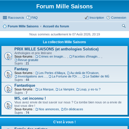
Forum Mille Saisons
Raccourcis
FAQ
Inscription
Connexion
Forum Mille Saisons
Accueil du forum
ec
Nous sommes actuellement le 07 Août 2026, 20:19
her
La collection Mille Saisons
ch
PRIX MILLE SAISONS (et anthologies Solstice)
Anthologies et prix littéraire
er
Sous-forums :
Crimes en Imaginaire
,
Facettes d'Imaginaire
,
Revue gratuite
Sujets :
21
Fantasy
Sous-forums :
Les Perles d'Allaya
,
Au-delà de l'Oraison
,
Investigations avec un Triton
,
La Fortune de l'Orbiviate
,
Le Sablier de Mû
Sujets :
44
Fantastique
Sous-forums :
La Marque
,
La Vampire
,
Loup, y es-tu ?
Sujets :
7
MS, cet inconnu !
Vous avez envie de tout savoir sur nous ? Ca tombe bien nous on a envie de
tout vous dire !
Sous-forums :
Nos annonces
,
En dédicaces
Sujets :
74
C'est à vous !