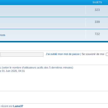
SUJETS
323
339
722
nces
J’ai oublié mon mot de passe
|
Se souvenir de moi
ités (selon le nombre d’utilisateurs actifs des 5 dernières minutes)
e 01 Juin 2026, 04:31
 récent est
Lame37