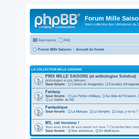
Forum Mille Sais
Votre collection des Littératures de 
Raccourcis
FAQ
Forum Mille Saisons
Accueil du forum
LA COLLECTION MILLE SAISONS
PRIX MILLE SAISONS (et anthologies Solstice)
Anthologies et prix littéraire
Sous-forums :
Crimes en Imaginaire
,
Facettes d'Imaginai
Fantasy
Sous-forums :
Les Perles d'Allaya
,
Au-delà de l'Oraison
,
Le Sablier de Mû
Fantastique
Sous-forums :
La Marque
,
La Vampire
,
Loup, y es-tu ?
MS, cet inconnu !
Vous avez envie de tout savoir sur nous ? Ca tombe bien nous 
Sous-forums :
Nos annonces
,
En dédicaces