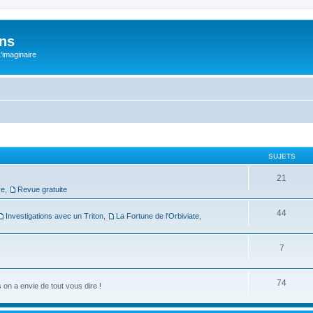
ons
L'imaginaire
SUJETS
21
re
,
Revue gratuite
44
Investigations avec un Triton
,
La Fortune de l'Orbiviate
,
7
74
on a envie de tout vous dire !