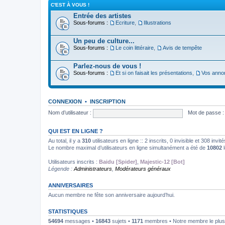
C'EST À VOUS !
Entrée des artistes
Sous-forums :
Ecriture
,
Illustrations
Un peu de culture...
Sous-forums :
Le coin littéraire
,
Avis de tempête
Parlez-nous de vous !
Sous-forums :
Et si on faisait les présentations
,
Vos anno
CONNEXION
•
INSCRIPTION
Nom d’utilisateur :
Mot de passe :
QUI EST EN LIGNE ?
Au total, il y a
310
utilisateurs en ligne :: 2 inscrits, 0 invisible et 308 inv
Le nombre maximal d’utilisateurs en ligne simultanément a été de
10802
l
Utilisateurs inscrits :
Baidu [Spider]
,
Majestic-12 [Bot]
Légende :
Administrateurs
,
Modérateurs généraux
ANNIVERSAIRES
Aucun membre ne fête son anniversaire aujourd’hui.
STATISTIQUES
54694
messages •
16843
sujets •
1171
membres • Notre membre le plus