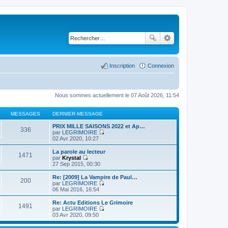
Inscription
Connexion
Nous sommes actuellement le 07 Août 2026, 11:54
MESSAGES
DERNIER MESSAGE
PRIX MILLE SAISONS 2022 et Ap…
336
par
LEGRIMOIRE
C
02 Avr 2020, 10:27
o
n
La parole au lecteur
1471
s
par
Krystal
u
C
27 Sep 2015, 00:30
l
o
t
n
Re: [2009] La Vampire de Paul…
200
e
s
par
LEGRIMOIRE
r
u
C
06 Mai 2016, 16:54
l
l
o
e
t
n
Re: Actu Editions Le Grimoire
d
1491
e
s
par
LEGRIMOIRE
e
r
u
C
03 Avr 2020, 09:50
r
l
l
o
n
e
t
n