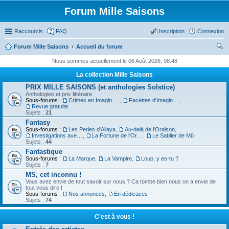
Forum Mille Saisons
Raccourcis
FAQ
Inscription
Connexion
Forum Mille Saisons
Accueil du forum
ec
Nous sommes actuellement le 06 Août 2026, 08:48
her
La collection Mille Saisons
ch
PRIX MILLE SAISONS (et anthologies Solstice)
Anthologies et prix littéraire
er
Sous-forums :
Crimes en Imaginaire
,
Facettes d'Imaginaire
,
Revue gratuite
Sujets :
21
Fantasy
Sous-forums :
Les Perles d'Allaya
,
Au-delà de l'Oraison
,
Investigations avec un Triton
,
La Fortune de l'Orbiviate
,
Le Sablier de Mû
Sujets :
44
Fantastique
Sous-forums :
La Marque
,
La Vampire
,
Loup, y es-tu ?
Sujets :
7
MS, cet inconnu !
Vous avez envie de tout savoir sur nous ? Ca tombe bien nous on a envie de
tout vous dire !
Sous-forums :
Nos annonces
,
En dédicaces
Sujets :
74
C'est à vous !