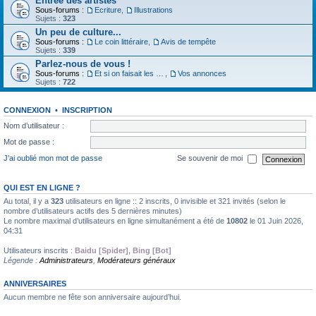
Entrée des artistes
Sous-forums :
Ecriture
,
Illustrations
Sujets :
323
Un peu de culture...
Sous-forums :
Le coin littéraire
,
Avis de tempête
Sujets :
339
Parlez-nous de vous !
Sous-forums :
Et si on faisait les présentations
,
Vos annonces
Sujets :
722
CONNEXION
•
INSCRIPTION
Nom d’utilisateur :
Mot de passe :
J’ai oublié mon mot de passe
Se souvenir de moi
QUI EST EN LIGNE ?
Au total, il y a
323
utilisateurs en ligne :: 2 inscrits, 0 invisible et 321 invités (selon le
nombre d’utilisateurs actifs des 5 dernières minutes)
Le nombre maximal d’utilisateurs en ligne simultanément a été de
10802
le 01 Juin 2026,
04:31
Utilisateurs inscrits :
Baidu [Spider]
,
Bing [Bot]
Légende :
Administrateurs
,
Modérateurs généraux
ANNIVERSAIRES
Aucun membre ne fête son anniversaire aujourd’hui.