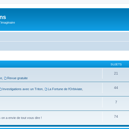
ons
L'imaginaire
SUJETS
21
re
,
Revue gratuite
44
Investigations avec un Triton
,
La Fortune de l'Orbiviate
,
7
74
on a envie de tout vous dire !