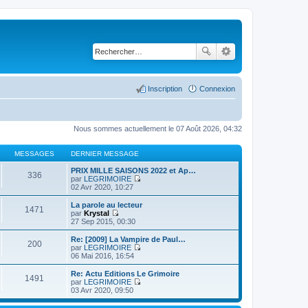
Inscription
Connexion
Nous sommes actuellement le 07 Août 2026, 04:32
MESSAGES
DERNIER MESSAGE
PRIX MILLE SAISONS 2022 et Ap…
336
par
LEGRIMOIRE
C
02 Avr 2020, 10:27
o
n
La parole au lecteur
1471
s
par
Krystal
u
C
27 Sep 2015, 00:30
l
o
t
n
Re: [2009] La Vampire de Paul…
200
e
s
par
LEGRIMOIRE
r
u
C
06 Mai 2016, 16:54
l
l
o
e
t
n
Re: Actu Editions Le Grimoire
d
1491
e
s
par
LEGRIMOIRE
e
r
u
C
03 Avr 2020, 09:50
r
l
l
o
n
e
t
n