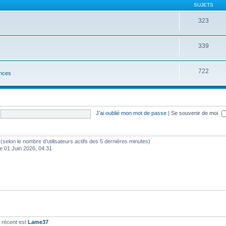
SUJETS
323
339
722
nces
J’ai oublié mon mot de passe
|
Se souvenir de moi
tés (selon le nombre d’utilisateurs actifs des 5 dernières minutes)
e 01 Juin 2026, 04:31
 récent est
Lame37