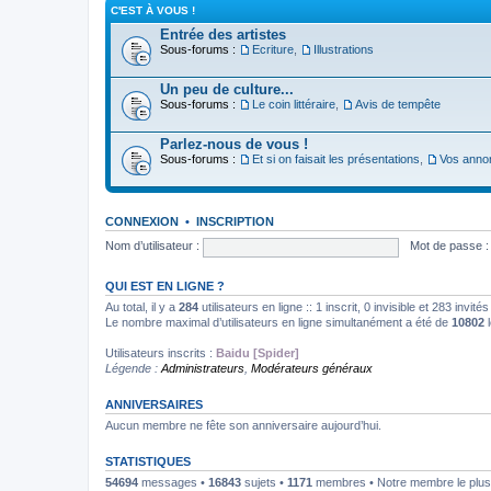
C'EST À VOUS !
Entrée des artistes
Sous-forums :
Ecriture
,
Illustrations
Un peu de culture...
Sous-forums :
Le coin littéraire
,
Avis de tempête
Parlez-nous de vous !
Sous-forums :
Et si on faisait les présentations
,
Vos anno
CONNEXION
•
INSCRIPTION
Nom d’utilisateur :
Mot de passe :
QUI EST EN LIGNE ?
Au total, il y a
284
utilisateurs en ligne :: 1 inscrit, 0 invisible et 283 invi
Le nombre maximal d’utilisateurs en ligne simultanément a été de
10802
l
Utilisateurs inscrits :
Baidu [Spider]
Légende :
Administrateurs
,
Modérateurs généraux
ANNIVERSAIRES
Aucun membre ne fête son anniversaire aujourd’hui.
STATISTIQUES
54694
messages •
16843
sujets •
1171
membres • Notre membre le plus