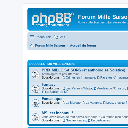
Forum Mille Sais
Votre collection des Littératures de 
Raccourcis
FAQ
Forum Mille Saisons
Accueil du forum
LA COLLECTION MILLE SAISONS
PRIX MILLE SAISONS (et anthologies Solstice)
Anthologies et prix littéraire
Sous-forums :
Crimes en Imaginaire
,
Facettes d'Imaginai
Fantasy
Sous-forums :
Les Perles d'Allaya
,
Au-delà de l'Oraison
,
Le Sablier de Mû
Fantastique
Sous-forums :
La Marque
,
La Vampire
,
Loup, y es-tu ?
MS, cet inconnu !
Vous avez envie de tout savoir sur nous ? Ca tombe bien nous 
Sous-forums :
Nos annonces
,
En dédicaces