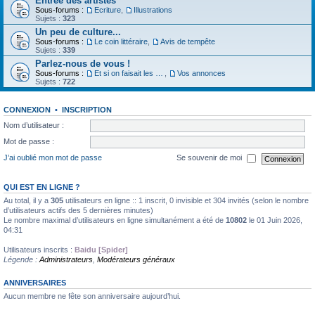
Entrée des artistes
Sous-forums :
Ecriture
,
Illustrations
Sujets :
323
Un peu de culture...
Sous-forums :
Le coin littéraire
,
Avis de tempête
Sujets :
339
Parlez-nous de vous !
Sous-forums :
Et si on faisait les présentations
,
Vos annonces
Sujets :
722
CONNEXION
•
INSCRIPTION
Nom d’utilisateur :
Mot de passe :
J’ai oublié mon mot de passe
Se souvenir de moi
QUI EST EN LIGNE ?
Au total, il y a
305
utilisateurs en ligne :: 1 inscrit, 0 invisible et 304 invités (selon le nombre
d’utilisateurs actifs des 5 dernières minutes)
Le nombre maximal d’utilisateurs en ligne simultanément a été de
10802
le 01 Juin 2026,
04:31
Utilisateurs inscrits :
Baidu [Spider]
Légende :
Administrateurs
,
Modérateurs généraux
ANNIVERSAIRES
Aucun membre ne fête son anniversaire aujourd’hui.