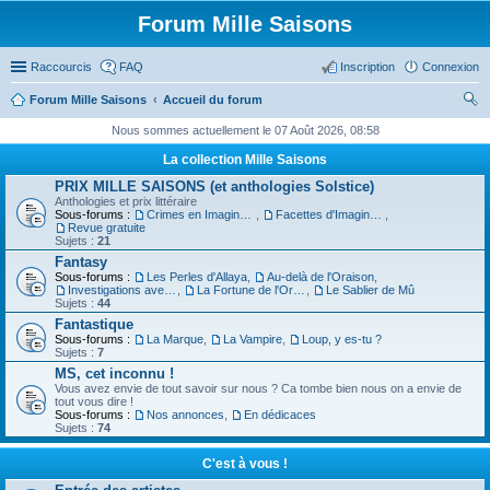
Forum Mille Saisons
Raccourcis
FAQ
Inscription
Connexion
Forum Mille Saisons
Accueil du forum
ec
Nous sommes actuellement le 07 Août 2026, 08:58
her
La collection Mille Saisons
ch
PRIX MILLE SAISONS (et anthologies Solstice)
Anthologies et prix littéraire
er
Sous-forums :
Crimes en Imaginaire
,
Facettes d'Imaginaire
,
Revue gratuite
Sujets :
21
Fantasy
Sous-forums :
Les Perles d'Allaya
,
Au-delà de l'Oraison
,
Investigations avec un Triton
,
La Fortune de l'Orbiviate
,
Le Sablier de Mû
Sujets :
44
Fantastique
Sous-forums :
La Marque
,
La Vampire
,
Loup, y es-tu ?
Sujets :
7
MS, cet inconnu !
Vous avez envie de tout savoir sur nous ? Ca tombe bien nous on a envie de
tout vous dire !
Sous-forums :
Nos annonces
,
En dédicaces
Sujets :
74
C'est à vous !