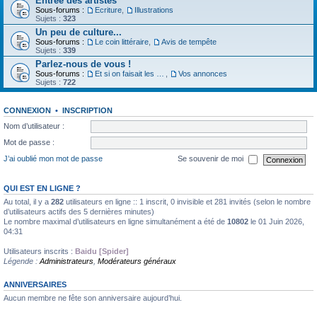
Entrée des artistes
Sous-forums :
Ecriture
,
Illustrations
Sujets :
323
Un peu de culture...
Sous-forums :
Le coin littéraire
,
Avis de tempête
Sujets :
339
Parlez-nous de vous !
Sous-forums :
Et si on faisait les présentations
,
Vos annonces
Sujets :
722
CONNEXION
•
INSCRIPTION
Nom d’utilisateur :
Mot de passe :
J’ai oublié mon mot de passe
Se souvenir de moi
QUI EST EN LIGNE ?
Au total, il y a
282
utilisateurs en ligne :: 1 inscrit, 0 invisible et 281 invités (selon le nombre
d’utilisateurs actifs des 5 dernières minutes)
Le nombre maximal d’utilisateurs en ligne simultanément a été de
10802
le 01 Juin 2026,
04:31
Utilisateurs inscrits :
Baidu [Spider]
Légende :
Administrateurs
,
Modérateurs généraux
ANNIVERSAIRES
Aucun membre ne fête son anniversaire aujourd’hui.