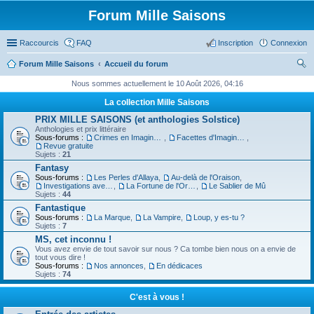
Forum Mille Saisons
Raccourcis
FAQ
Inscription
Connexion
Forum Mille Saisons
Accueil du forum
ec
Nous sommes actuellement le 10 Août 2026, 04:16
her
La collection Mille Saisons
ch
PRIX MILLE SAISONS (et anthologies Solstice)
Anthologies et prix littéraire
er
Sous-forums :
Crimes en Imaginaire
,
Facettes d'Imaginaire
,
Revue gratuite
Sujets :
21
Fantasy
Sous-forums :
Les Perles d'Allaya
,
Au-delà de l'Oraison
,
Investigations avec un Triton
,
La Fortune de l'Orbiviate
,
Le Sablier de Mû
Sujets :
44
Fantastique
Sous-forums :
La Marque
,
La Vampire
,
Loup, y es-tu ?
Sujets :
7
MS, cet inconnu !
Vous avez envie de tout savoir sur nous ? Ca tombe bien nous on a envie de
tout vous dire !
Sous-forums :
Nos annonces
,
En dédicaces
Sujets :
74
C'est à vous !