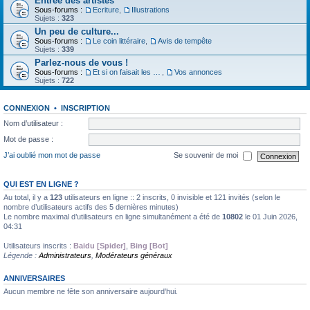
Entrée des artistes
Sous-forums :
Ecriture
,
Illustrations
Sujets :
323
Un peu de culture...
Sous-forums :
Le coin littéraire
,
Avis de tempête
Sujets :
339
Parlez-nous de vous !
Sous-forums :
Et si on faisait les présentations
,
Vos annonces
Sujets :
722
CONNEXION
•
INSCRIPTION
Nom d’utilisateur :
Mot de passe :
J’ai oublié mon mot de passe
Se souvenir de moi
QUI EST EN LIGNE ?
Au total, il y a
123
utilisateurs en ligne :: 2 inscrits, 0 invisible et 121 invités (selon le
nombre d’utilisateurs actifs des 5 dernières minutes)
Le nombre maximal d’utilisateurs en ligne simultanément a été de
10802
le 01 Juin 2026,
04:31
Utilisateurs inscrits :
Baidu [Spider]
,
Bing [Bot]
Légende :
Administrateurs
,
Modérateurs généraux
ANNIVERSAIRES
Aucun membre ne fête son anniversaire aujourd’hui.