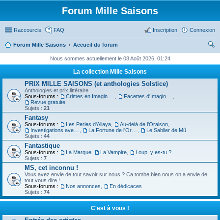
Forum Mille Saisons
Raccourcis
FAQ
Inscription
Connexion
Forum Mille Saisons
Accueil du forum
ec
Nous sommes actuellement le 08 Août 2026, 01:24
her
La collection Mille Saisons
ch
PRIX MILLE SAISONS (et anthologies Solstice)
Anthologies et prix littéraire
er
Sous-forums :
Crimes en Imaginaire
,
Facettes d'Imaginaire
,
Revue gratuite
Sujets :
21
Fantasy
Sous-forums :
Les Perles d'Allaya
,
Au-delà de l'Oraison
,
Investigations avec un Triton
,
La Fortune de l'Orbiviate
,
Le Sablier de Mû
Sujets :
44
Fantastique
Sous-forums :
La Marque
,
La Vampire
,
Loup, y es-tu ?
Sujets :
7
MS, cet inconnu !
Vous avez envie de tout savoir sur nous ? Ca tombe bien nous on a envie de
tout vous dire !
Sous-forums :
Nos annonces
,
En dédicaces
Sujets :
74
C'est à vous !