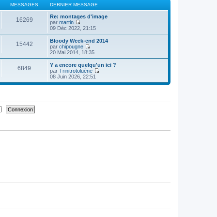
i
d
e
s
MESSAGES
DERNIER MESSAGE
e
e
r
u
r
r
l
l
Re: montages d'image
m
16269
n
e
t
par
martin
e
i
d
C
e
09 Déc 2022, 21:15
s
e
e
o
r
s
r
r
n
l
Bloody Week-end 2014
a
m
15442
n
s
e
par
chipougne
g
e
i
u
d
C
20 Mai 2014, 18:35
e
s
e
l
e
o
s
r
t
r
n
Y a encore quelqu'un ici ?
a
m
6849
e
n
s
par
Trinitrotoluène
g
e
r
i
u
C
08 Juin 2026, 22:51
e
s
l
e
l
o
s
e
r
t
n
a
d
m
e
s
g
e
e
r
u
e
r
s
l
l
n
s
e
t
i
a
d
e
e
g
e
r
r
e
r
l
m
n
e
e
i
d
s
e
e
s
r
r
a
m
n
g
e
i
e
s
e
s
r
a
m
g
e
e
s
s
a
g
e