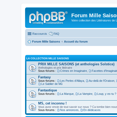
Forum Mille Sais
Votre collection des Littératures de 
Raccourcis
FAQ
Forum Mille Saisons
Accueil du forum
LA COLLECTION MILLE SAISONS
PRIX MILLE SAISONS (et anthologies Solstice)
Anthologies et prix littéraire
Sous-forums :
Crimes en Imaginaire
,
Facettes d'Imaginai
Fantasy
Sous-forums :
Les Perles d'Allaya
,
Au-delà de l'Oraison
,
Le Sablier de Mû
Fantastique
Sous-forums :
La Marque
,
La Vampire
,
Loup, y es-tu ?
MS, cet inconnu !
Vous avez envie de tout savoir sur nous ? Ca tombe bien nous 
Sous-forums :
Nos annonces
,
En dédicaces