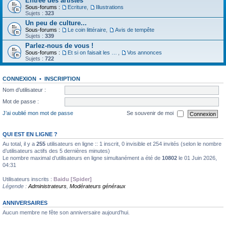
Entrée des artistes
Sous-forums :
Ecriture
,
Illustrations
Sujets :
323
Un peu de culture...
Sous-forums :
Le coin littéraire
,
Avis de tempête
Sujets :
339
Parlez-nous de vous !
Sous-forums :
Et si on faisait les présentations
,
Vos annonces
Sujets :
722
CONNEXION
•
INSCRIPTION
Nom d’utilisateur :
Mot de passe :
J’ai oublié mon mot de passe
Se souvenir de moi
QUI EST EN LIGNE ?
Au total, il y a
255
utilisateurs en ligne :: 1 inscrit, 0 invisible et 254 invités (selon le nombre
d’utilisateurs actifs des 5 dernières minutes)
Le nombre maximal d’utilisateurs en ligne simultanément a été de
10802
le 01 Juin 2026,
04:31
Utilisateurs inscrits :
Baidu [Spider]
Légende :
Administrateurs
,
Modérateurs généraux
ANNIVERSAIRES
Aucun membre ne fête son anniversaire aujourd’hui.