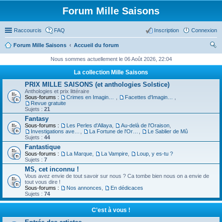
Forum Mille Saisons
Raccourcis
FAQ
Inscription
Connexion
Forum Mille Saisons
Accueil du forum
ec
Nous sommes actuellement le 06 Août 2026, 22:04
her
La collection Mille Saisons
ch
PRIX MILLE SAISONS (et anthologies Solstice)
Anthologies et prix littéraire
er
Sous-forums :
Crimes en Imaginaire
,
Facettes d'Imaginaire
,
Revue gratuite
Sujets :
21
Fantasy
Sous-forums :
Les Perles d'Allaya
,
Au-delà de l'Oraison
,
Investigations avec un Triton
,
La Fortune de l'Orbiviate
,
Le Sablier de Mû
Sujets :
44
Fantastique
Sous-forums :
La Marque
,
La Vampire
,
Loup, y es-tu ?
Sujets :
7
MS, cet inconnu !
Vous avez envie de tout savoir sur nous ? Ca tombe bien nous on a envie de
tout vous dire !
Sous-forums :
Nos annonces
,
En dédicaces
Sujets :
74
C'est à vous !