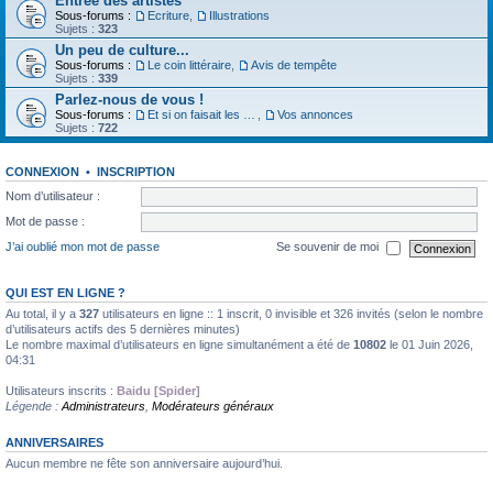
Entrée des artistes
Sous-forums :
Ecriture
,
Illustrations
Sujets :
323
Un peu de culture...
Sous-forums :
Le coin littéraire
,
Avis de tempête
Sujets :
339
Parlez-nous de vous !
Sous-forums :
Et si on faisait les présentations
,
Vos annonces
Sujets :
722
CONNEXION
•
INSCRIPTION
Nom d’utilisateur :
Mot de passe :
J’ai oublié mon mot de passe
Se souvenir de moi
QUI EST EN LIGNE ?
Au total, il y a
327
utilisateurs en ligne :: 1 inscrit, 0 invisible et 326 invités (selon le nombre
d’utilisateurs actifs des 5 dernières minutes)
Le nombre maximal d’utilisateurs en ligne simultanément a été de
10802
le 01 Juin 2026,
04:31
Utilisateurs inscrits :
Baidu [Spider]
Légende :
Administrateurs
,
Modérateurs généraux
ANNIVERSAIRES
Aucun membre ne fête son anniversaire aujourd’hui.