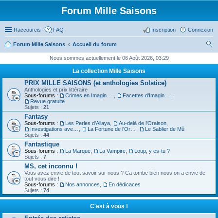
Forum Mille Saisons
Raccourcis
FAQ
Inscription
Connexion
Forum Mille Saisons
Accueil du forum
ec
Nous sommes actuellement le 06 Août 2026, 03:29
her
La collection Mille Saisons
ch
PRIX MILLE SAISONS (et anthologies Solstice)
Anthologies et prix littéraire
er
Sous-forums :
Crimes en Imaginaire
,
Facettes d'Imaginaire
,
Revue gratuite
Sujets :
21
Fantasy
Sous-forums :
Les Perles d'Allaya
,
Au-delà de l'Oraison
,
Investigations avec un Triton
,
La Fortune de l'Orbiviate
,
Le Sablier de Mû
Sujets :
44
Fantastique
Sous-forums :
La Marque
,
La Vampire
,
Loup, y es-tu ?
Sujets :
7
MS, cet inconnu !
Vous avez envie de tout savoir sur nous ? Ca tombe bien nous on a envie de
tout vous dire !
Sous-forums :
Nos annonces
,
En dédicaces
Sujets :
74
C'est à vous !