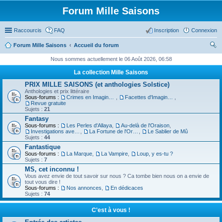
Forum Mille Saisons
Raccourcis
FAQ
Inscription
Connexion
Forum Mille Saisons
Accueil du forum
ec
Nous sommes actuellement le 06 Août 2026, 06:58
her
La collection Mille Saisons
ch
PRIX MILLE SAISONS (et anthologies Solstice)
Anthologies et prix littéraire
er
Sous-forums :
Crimes en Imaginaire
,
Facettes d'Imaginaire
,
Revue gratuite
Sujets :
21
Fantasy
Sous-forums :
Les Perles d'Allaya
,
Au-delà de l'Oraison
,
Investigations avec un Triton
,
La Fortune de l'Orbiviate
,
Le Sablier de Mû
Sujets :
44
Fantastique
Sous-forums :
La Marque
,
La Vampire
,
Loup, y es-tu ?
Sujets :
7
MS, cet inconnu !
Vous avez envie de tout savoir sur nous ? Ca tombe bien nous on a envie de
tout vous dire !
Sous-forums :
Nos annonces
,
En dédicaces
Sujets :
74
C'est à vous !