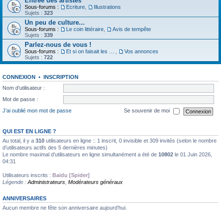
Entrée des artistes
Sous-forums :
Ecriture
,
Illustrations
Sujets :
323
Un peu de culture...
Sous-forums :
Le coin littéraire
,
Avis de tempête
Sujets :
339
Parlez-nous de vous !
Sous-forums :
Et si on faisait les présentations
,
Vos annonces
Sujets :
722
CONNEXION
•
INSCRIPTION
Nom d’utilisateur :
Mot de passe :
J’ai oublié mon mot de passe
Se souvenir de moi
QUI EST EN LIGNE ?
Au total, il y a
310
utilisateurs en ligne :: 1 inscrit, 0 invisible et 309 invités (selon le nombre
d’utilisateurs actifs des 5 dernières minutes)
Le nombre maximal d’utilisateurs en ligne simultanément a été de
10802
le 01 Juin 2026,
04:31
Utilisateurs inscrits :
Baidu [Spider]
Légende :
Administrateurs
,
Modérateurs généraux
ANNIVERSAIRES
Aucun membre ne fête son anniversaire aujourd’hui.