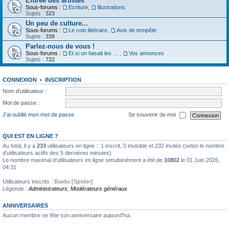
Entrée des artistes
Sous-forums :
Ecriture
,
Illustrations
Sujets :
323
Un peu de culture...
Sous-forums :
Le coin littéraire
,
Avis de tempête
Sujets :
339
Parlez-nous de vous !
Sous-forums :
Et si on faisait les présentations
,
Vos annonces
Sujets :
722
CONNEXION
•
INSCRIPTION
Nom d’utilisateur :
Mot de passe :
J’ai oublié mon mot de passe
Se souvenir de moi
QUI EST EN LIGNE ?
Au total, il y a
233
utilisateurs en ligne :: 1 inscrit, 0 invisible et 232 invités (selon le nombre
d’utilisateurs actifs des 5 dernières minutes)
Le nombre maximal d’utilisateurs en ligne simultanément a été de
10802
le 01 Juin 2026,
04:31
Utilisateurs inscrits :
Baidu [Spider]
Légende :
Administrateurs
,
Modérateurs généraux
ANNIVERSAIRES
Aucun membre ne fête son anniversaire aujourd’hui.