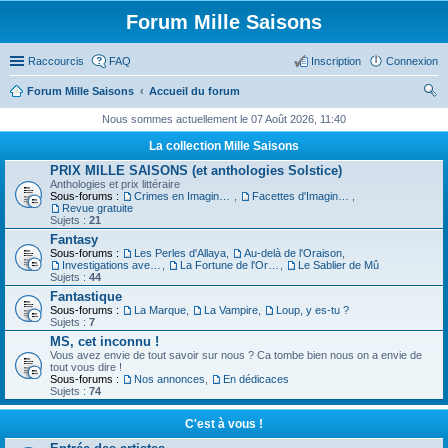
Forum Mille Saisons
Raccourcis
FAQ
Inscription
Connexion
Forum Mille Saisons
Accueil du forum
ec
Nous sommes actuellement le 07 Août 2026, 11:40
her
La collection Mille Saisons
ch
PRIX MILLE SAISONS (et anthologies Solstice)
Anthologies et prix littéraire
er
Sous-forums :
Crimes en Imaginaire
,
Facettes d'Imaginaire
,
Revue gratuite
Sujets :
21
Fantasy
Sous-forums :
Les Perles d'Allaya
,
Au-delà de l'Oraison
,
Investigations avec un Triton
,
La Fortune de l'Orbiviate
,
Le Sablier de Mû
Sujets :
44
Fantastique
Sous-forums :
La Marque
,
La Vampire
,
Loup, y es-tu ?
Sujets :
7
MS, cet inconnu !
Vous avez envie de tout savoir sur nous ? Ca tombe bien nous on a envie de
tout vous dire !
Sous-forums :
Nos annonces
,
En dédicaces
Sujets :
74
C'est à vous !