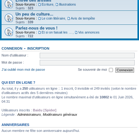
Entrée des artistes
Sous-forums :
Ecriture
,
Illustrations
Sujets :
323
Un peu de culture...
Sous-forums :
Le coin littéraire
,
Avis de tempête
Sujets :
339
Parlez-nous de vous !
Sous-forums :
Et si on faisait les présentations
,
Vos annonces
Sujets :
722
CONNEXION
•
INSCRIPTION
Nom d’utilisateur :
Mot de passe :
J’ai oublié mon mot de passe
Se souvenir de moi
QUI EST EN LIGNE ?
Au total, il y a
250
utilisateurs en ligne :: 1 inscrit, 0 invisible et 249 invités (selon le nombre
d’utilisateurs actifs des 5 dernières minutes)
Le nombre maximal d’utilisateurs en ligne simultanément a été de
10802
le 01 Juin 2026,
04:31
Utilisateurs inscrits :
Baidu [Spider]
Légende :
Administrateurs
,
Modérateurs généraux
ANNIVERSAIRES
Aucun membre ne fête son anniversaire aujourd’hui.