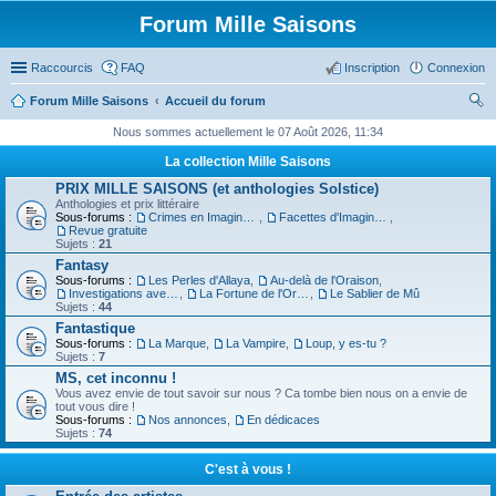
Forum Mille Saisons
Raccourcis
FAQ
Inscription
Connexion
Forum Mille Saisons
Accueil du forum
ec
Nous sommes actuellement le 07 Août 2026, 11:34
her
La collection Mille Saisons
ch
PRIX MILLE SAISONS (et anthologies Solstice)
Anthologies et prix littéraire
er
Sous-forums :
Crimes en Imaginaire
,
Facettes d'Imaginaire
,
Revue gratuite
Sujets :
21
Fantasy
Sous-forums :
Les Perles d'Allaya
,
Au-delà de l'Oraison
,
Investigations avec un Triton
,
La Fortune de l'Orbiviate
,
Le Sablier de Mû
Sujets :
44
Fantastique
Sous-forums :
La Marque
,
La Vampire
,
Loup, y es-tu ?
Sujets :
7
MS, cet inconnu !
Vous avez envie de tout savoir sur nous ? Ca tombe bien nous on a envie de
tout vous dire !
Sous-forums :
Nos annonces
,
En dédicaces
Sujets :
74
C'est à vous !