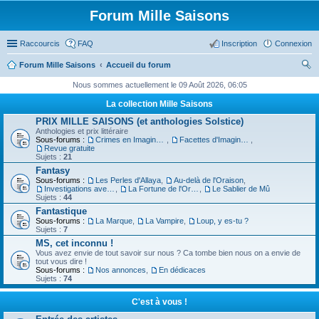
Forum Mille Saisons
Raccourcis
FAQ
Inscription
Connexion
Forum Mille Saisons
Accueil du forum
ec
Nous sommes actuellement le 09 Août 2026, 06:05
her
La collection Mille Saisons
ch
PRIX MILLE SAISONS (et anthologies Solstice)
Anthologies et prix littéraire
er
Sous-forums :
Crimes en Imaginaire
,
Facettes d'Imaginaire
,
Revue gratuite
Sujets :
21
Fantasy
Sous-forums :
Les Perles d'Allaya
,
Au-delà de l'Oraison
,
Investigations avec un Triton
,
La Fortune de l'Orbiviate
,
Le Sablier de Mû
Sujets :
44
Fantastique
Sous-forums :
La Marque
,
La Vampire
,
Loup, y es-tu ?
Sujets :
7
MS, cet inconnu !
Vous avez envie de tout savoir sur nous ? Ca tombe bien nous on a envie de
tout vous dire !
Sous-forums :
Nos annonces
,
En dédicaces
Sujets :
74
C'est à vous !