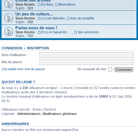
Entrée des artistes
Sous-forums :
Ecriture
,
Illustrations
Sujets :
323
Un peu de culture...
Sous-forums :
Le coin littéraire
,
Avis de tempête
Sujets :
339
Parlez-nous de vous !
Sous-forums :
Et si on faisait les présentations
,
Vos annonces
Sujets :
722
CONNEXION
•
INSCRIPTION
Nom d’utilisateur :
Mot de passe :
J’ai oublié mon mot de passe
Se souvenir de moi
QUI EST EN LIGNE ?
Au total, il y a
218
utilisateurs en ligne :: 1 inscrit, 0 invisible et 217 invités (selon le nombre
d’utilisateurs actifs des 5 dernières minutes)
Le nombre maximal d’utilisateurs en ligne simultanément a été de
10802
le 01 Juin 2026,
04:31
Utilisateurs inscrits :
Baidu [Spider]
Légende :
Administrateurs
,
Modérateurs généraux
ANNIVERSAIRES
Aucun membre ne fête son anniversaire aujourd’hui.