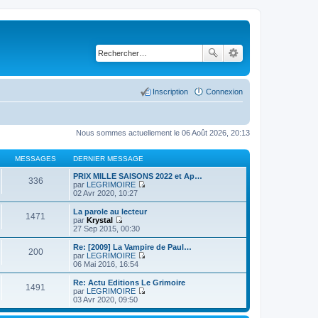
Inscription
Connexion
Nous sommes actuellement le 06 Août 2026, 20:13
MESSAGES
DERNIER MESSAGE
PRIX MILLE SAISONS 2022 et Ap…
336
par
LEGRIMOIRE
C
02 Avr 2020, 10:27
o
n
La parole au lecteur
1471
s
par
Krystal
u
C
27 Sep 2015, 00:30
l
o
t
n
Re: [2009] La Vampire de Paul…
200
e
s
par
LEGRIMOIRE
r
u
C
06 Mai 2016, 16:54
l
l
o
e
t
n
Re: Actu Editions Le Grimoire
d
1491
e
s
par
LEGRIMOIRE
e
r
u
C
03 Avr 2020, 09:50
r
l
l
o
n
e
t
n