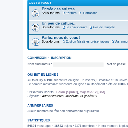
C'EST À VOUS !
Entrée des artistes
Sous-forums :
Ecriture
,
Illustrations
Un peu de culture...
Sous-forums :
Le coin littéraire
,
Avis de tempête
Parlez-nous de vous !
Sous-forums :
Et si on faisait les présentations
,
Vos anno
CONNEXION
•
INSCRIPTION
Nom d’utilisateur :
Mot de passe :
QUI EST EN LIGNE ?
Au total, il y a
190
utilisateurs en ligne :: 2 inscrits, 0 invisible et 188 inv
Le nombre maximal d’utilisateurs en ligne simultanément a été de
10802
l
Utilisateurs inscrits :
Baidu [Spider]
,
Majestic-12 [Bot]
Légende :
Administrateurs
,
Modérateurs généraux
ANNIVERSAIRES
Aucun membre ne fête son anniversaire aujourd’hui.
STATISTIQUES
54694
messages •
16843
sujets •
1171
membres • Notre membre le plus