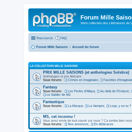
Forum Mille Sais
Votre collection des Littératures de 
Raccourcis
FAQ
Forum Mille Saisons
Accueil du forum
LA COLLECTION MILLE SAISONS
PRIX MILLE SAISONS (et anthologies Solstice)
Anthologies et prix littéraire
Sous-forums :
Crimes en Imaginaire
,
Facettes d'Imaginai
Fantasy
Sous-forums :
Les Perles d'Allaya
,
Au-delà de l'Oraison
,
Le Sablier de Mû
Fantastique
Sous-forums :
La Marque
,
La Vampire
,
Loup, y es-tu ?
MS, cet inconnu !
Vous avez envie de tout savoir sur nous ? Ca tombe bien nous 
Sous-forums :
Nos annonces
,
En dédicaces