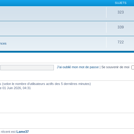
SUJETS
323
339
722
nces
J’ai oublié mon mot de passe
|
Se souvenir de moi
ités (selon le nombre d’utilisateurs actifs des 5 dernières minutes)
e 01 Juin 2026, 04:31
 récent est
Lame37