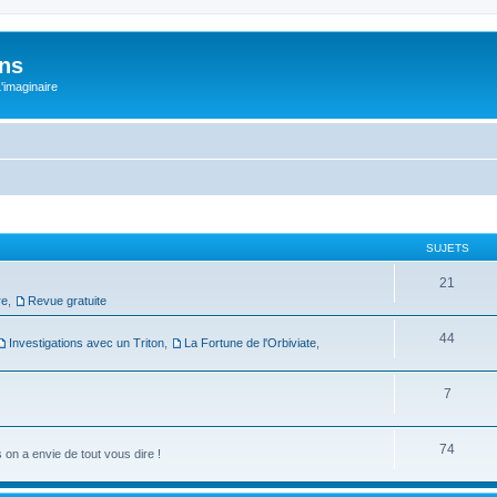
ons
L'imaginaire
SUJETS
21
re
,
Revue gratuite
44
Investigations avec un Triton
,
La Fortune de l'Orbiviate
,
7
74
on a envie de tout vous dire !