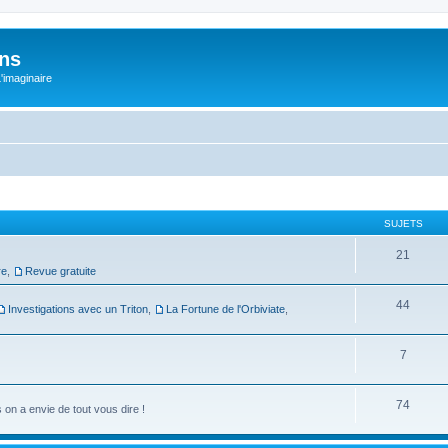
ons
L'imaginaire
SUJETS
21
re
,
Revue gratuite
44
Investigations avec un Triton
,
La Fortune de l'Orbiviate
,
7
74
on a envie de tout vous dire !