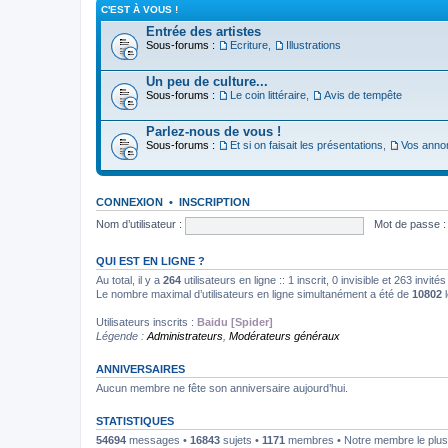
C'EST À VOUS !
Entrée des artistes
Sous-forums :
Ecriture
,
Illustrations
Un peu de culture...
Sous-forums :
Le coin littéraire
,
Avis de tempête
Parlez-nous de vous !
Sous-forums :
Et si on faisait les présentations
,
Vos anno
CONNEXION
•
INSCRIPTION
Nom d’utilisateur :
Mot de passe :
QUI EST EN LIGNE ?
Au total, il y a
264
utilisateurs en ligne :: 1 inscrit, 0 invisible et 263 invi
Le nombre maximal d’utilisateurs en ligne simultanément a été de
10802
l
Utilisateurs inscrits :
Baidu [Spider]
Légende :
Administrateurs
,
Modérateurs généraux
ANNIVERSAIRES
Aucun membre ne fête son anniversaire aujourd’hui.
STATISTIQUES
54694
messages •
16843
sujets •
1171
membres • Notre membre le plus