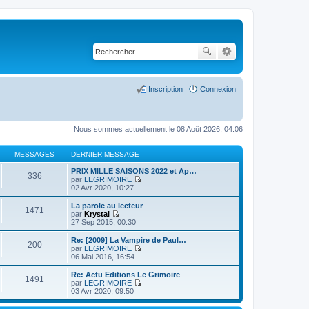
Inscription
Connexion
Nous sommes actuellement le 08 Août 2026, 04:06
MESSAGES
DERNIER MESSAGE
PRIX MILLE SAISONS 2022 et Ap…
336
par
LEGRIMOIRE
C
02 Avr 2020, 10:27
o
n
La parole au lecteur
1471
s
par
Krystal
u
C
27 Sep 2015, 00:30
l
o
t
n
Re: [2009] La Vampire de Paul…
200
e
s
par
LEGRIMOIRE
r
u
C
06 Mai 2016, 16:54
l
l
o
e
t
n
Re: Actu Editions Le Grimoire
d
1491
e
s
par
LEGRIMOIRE
e
r
u
C
03 Avr 2020, 09:50
r
l
l
o
n
e
t
n