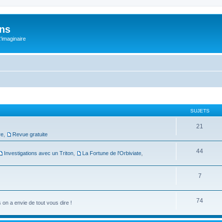
ons
L'imaginaire
SUJETS
21
re
,
Revue gratuite
44
Investigations avec un Triton
,
La Fortune de l'Orbiviate
,
7
74
on a envie de tout vous dire !