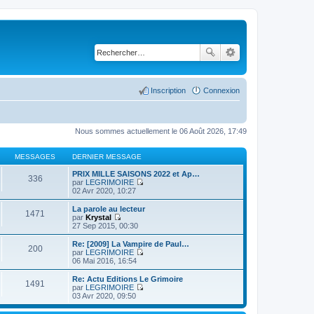
Inscription
Connexion
Nous sommes actuellement le 06 Août 2026, 17:49
MESSAGES
DERNIER MESSAGE
PRIX MILLE SAISONS 2022 et Ap…
336
par
LEGRIMOIRE
C
02 Avr 2020, 10:27
o
n
La parole au lecteur
1471
s
par
Krystal
u
C
27 Sep 2015, 00:30
l
o
t
n
Re: [2009] La Vampire de Paul…
200
e
s
par
LEGRIMOIRE
r
u
C
06 Mai 2016, 16:54
l
l
o
e
t
n
Re: Actu Editions Le Grimoire
d
1491
e
s
par
LEGRIMOIRE
e
r
u
C
03 Avr 2020, 09:50
r
l
l
o
n
e
t
n