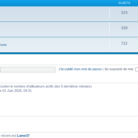
SUJETS
323
339
722
nces
J’ai oublié mon mot de passe
|
Se souvenir de moi
tés (selon le nombre d’utilisateurs actifs des 5 dernières minutes)
e 01 Juin 2026, 04:31
 récent est
Lame37