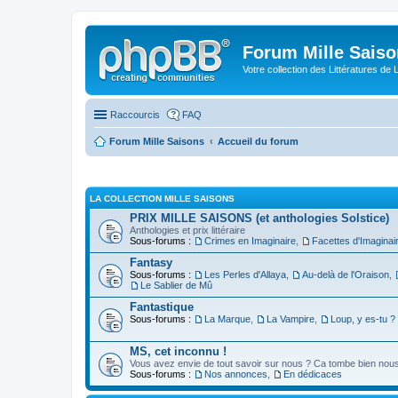
Forum Mille Sais
Votre collection des Littératures de 
Raccourcis
FAQ
Forum Mille Saisons
Accueil du forum
LA COLLECTION MILLE SAISONS
PRIX MILLE SAISONS (et anthologies Solstice)
Anthologies et prix littéraire
Sous-forums :
Crimes en Imaginaire
,
Facettes d'Imaginai
Fantasy
Sous-forums :
Les Perles d'Allaya
,
Au-delà de l'Oraison
,
Le Sablier de Mû
Fantastique
Sous-forums :
La Marque
,
La Vampire
,
Loup, y es-tu ?
MS, cet inconnu !
Vous avez envie de tout savoir sur nous ? Ca tombe bien nous 
Sous-forums :
Nos annonces
,
En dédicaces