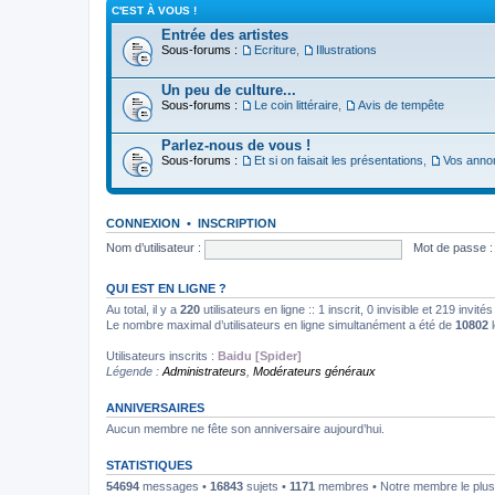
C'EST À VOUS !
Entrée des artistes
Sous-forums :
Ecriture
,
Illustrations
Un peu de culture...
Sous-forums :
Le coin littéraire
,
Avis de tempête
Parlez-nous de vous !
Sous-forums :
Et si on faisait les présentations
,
Vos anno
CONNEXION
•
INSCRIPTION
Nom d’utilisateur :
Mot de passe :
QUI EST EN LIGNE ?
Au total, il y a
220
utilisateurs en ligne :: 1 inscrit, 0 invisible et 219 invi
Le nombre maximal d’utilisateurs en ligne simultanément a été de
10802
l
Utilisateurs inscrits :
Baidu [Spider]
Légende :
Administrateurs
,
Modérateurs généraux
ANNIVERSAIRES
Aucun membre ne fête son anniversaire aujourd’hui.
STATISTIQUES
54694
messages •
16843
sujets •
1171
membres • Notre membre le plus