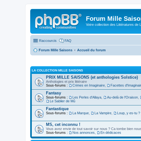
Forum Mille Sais
Votre collection des Littératures de 
Raccourcis
FAQ
Forum Mille Saisons
Accueil du forum
LA COLLECTION MILLE SAISONS
PRIX MILLE SAISONS (et anthologies Solstice)
Anthologies et prix littéraire
Sous-forums :
Crimes en Imaginaire
,
Facettes d'Imaginai
Fantasy
Sous-forums :
Les Perles d'Allaya
,
Au-delà de l'Oraison
,
Le Sablier de Mû
Fantastique
Sous-forums :
La Marque
,
La Vampire
,
Loup, y es-tu ?
MS, cet inconnu !
Vous avez envie de tout savoir sur nous ? Ca tombe bien nous 
Sous-forums :
Nos annonces
,
En dédicaces