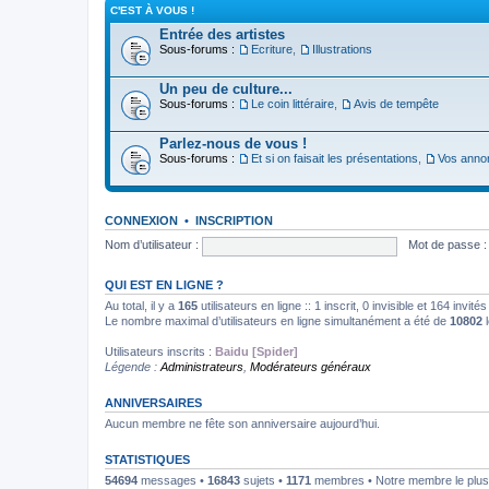
C'EST À VOUS !
Entrée des artistes
Sous-forums :
Ecriture
,
Illustrations
Un peu de culture...
Sous-forums :
Le coin littéraire
,
Avis de tempête
Parlez-nous de vous !
Sous-forums :
Et si on faisait les présentations
,
Vos anno
CONNEXION
•
INSCRIPTION
Nom d’utilisateur :
Mot de passe :
QUI EST EN LIGNE ?
Au total, il y a
165
utilisateurs en ligne :: 1 inscrit, 0 invisible et 164 invi
Le nombre maximal d’utilisateurs en ligne simultanément a été de
10802
l
Utilisateurs inscrits :
Baidu [Spider]
Légende :
Administrateurs
,
Modérateurs généraux
ANNIVERSAIRES
Aucun membre ne fête son anniversaire aujourd’hui.
STATISTIQUES
54694
messages •
16843
sujets •
1171
membres • Notre membre le plus