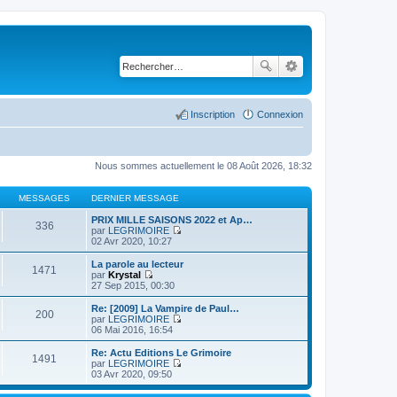
Inscription
Connexion
Nous sommes actuellement le 08 Août 2026, 18:32
MESSAGES
DERNIER MESSAGE
PRIX MILLE SAISONS 2022 et Ap…
336
par
LEGRIMOIRE
C
02 Avr 2020, 10:27
o
n
La parole au lecteur
1471
s
par
Krystal
u
C
27 Sep 2015, 00:30
l
o
t
n
Re: [2009] La Vampire de Paul…
200
e
s
par
LEGRIMOIRE
r
u
C
06 Mai 2016, 16:54
l
l
o
e
t
n
Re: Actu Editions Le Grimoire
d
1491
e
s
par
LEGRIMOIRE
e
r
u
C
03 Avr 2020, 09:50
r
l
l
o
n
e
t
n