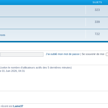
SUJETS
323
339
722
nces
J’ai oublié mon mot de passe
|
Se souvenir de moi
tés (selon le nombre d’utilisateurs actifs des 5 dernières minutes)
e 01 Juin 2026, 04:31
 récent est
Lame37