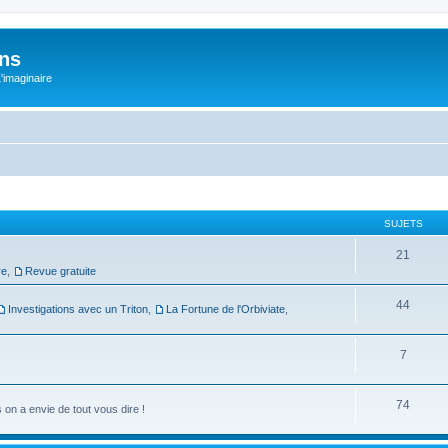
ons
L'imaginaire
SUJETS
21
re
,
Revue gratuite
44
Investigations avec un Triton
,
La Fortune de l'Orbiviate
,
7
74
on a envie de tout vous dire !