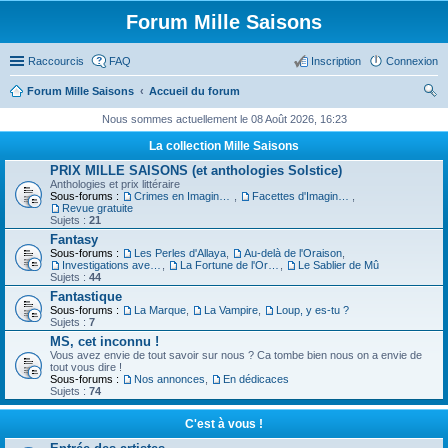
Forum Mille Saisons
Raccourcis
FAQ
Inscription
Connexion
Forum Mille Saisons
Accueil du forum
ec
Nous sommes actuellement le 08 Août 2026, 16:23
her
La collection Mille Saisons
ch
PRIX MILLE SAISONS (et anthologies Solstice)
Anthologies et prix littéraire
er
Sous-forums :
Crimes en Imaginaire
,
Facettes d'Imaginaire
,
Revue gratuite
Sujets :
21
Fantasy
Sous-forums :
Les Perles d'Allaya
,
Au-delà de l'Oraison
,
Investigations avec un Triton
,
La Fortune de l'Orbiviate
,
Le Sablier de Mû
Sujets :
44
Fantastique
Sous-forums :
La Marque
,
La Vampire
,
Loup, y es-tu ?
Sujets :
7
MS, cet inconnu !
Vous avez envie de tout savoir sur nous ? Ca tombe bien nous on a envie de
tout vous dire !
Sous-forums :
Nos annonces
,
En dédicaces
Sujets :
74
C'est à vous !