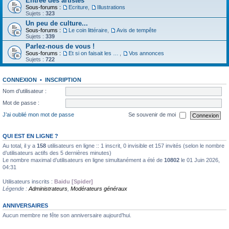
Entrée des artistes
Sous-forums :
Ecriture
,
Illustrations
Sujets :
323
Un peu de culture...
Sous-forums :
Le coin littéraire
,
Avis de tempête
Sujets :
339
Parlez-nous de vous !
Sous-forums :
Et si on faisait les présentations
,
Vos annonces
Sujets :
722
CONNEXION
•
INSCRIPTION
Nom d’utilisateur :
Mot de passe :
J’ai oublié mon mot de passe
Se souvenir de moi
QUI EST EN LIGNE ?
Au total, il y a
158
utilisateurs en ligne :: 1 inscrit, 0 invisible et 157 invités (selon le nombre
d’utilisateurs actifs des 5 dernières minutes)
Le nombre maximal d’utilisateurs en ligne simultanément a été de
10802
le 01 Juin 2026,
04:31
Utilisateurs inscrits :
Baidu [Spider]
Légende :
Administrateurs
,
Modérateurs généraux
ANNIVERSAIRES
Aucun membre ne fête son anniversaire aujourd’hui.