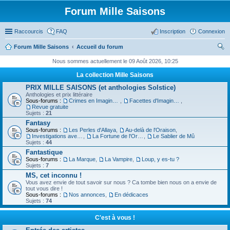
Forum Mille Saisons
Raccourcis
FAQ
Inscription
Connexion
Forum Mille Saisons
Accueil du forum
ec
Nous sommes actuellement le 09 Août 2026, 10:25
her
La collection Mille Saisons
ch
PRIX MILLE SAISONS (et anthologies Solstice)
Anthologies et prix littéraire
er
Sous-forums :
Crimes en Imaginaire
,
Facettes d'Imaginaire
,
Revue gratuite
Sujets :
21
Fantasy
Sous-forums :
Les Perles d'Allaya
,
Au-delà de l'Oraison
,
Investigations avec un Triton
,
La Fortune de l'Orbiviate
,
Le Sablier de Mû
Sujets :
44
Fantastique
Sous-forums :
La Marque
,
La Vampire
,
Loup, y es-tu ?
Sujets :
7
MS, cet inconnu !
Vous avez envie de tout savoir sur nous ? Ca tombe bien nous on a envie de
tout vous dire !
Sous-forums :
Nos annonces
,
En dédicaces
Sujets :
74
C'est à vous !