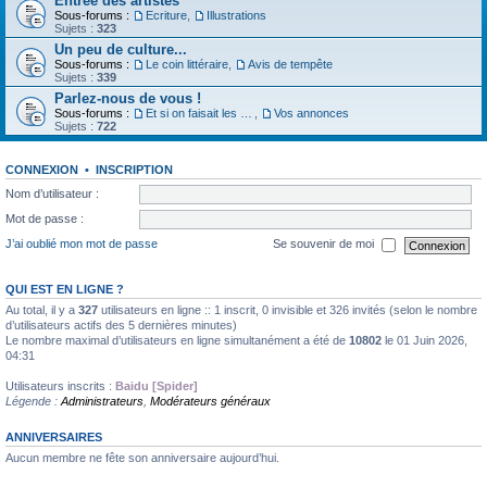
Entrée des artistes
Sous-forums :
Ecriture
,
Illustrations
Sujets :
323
Un peu de culture...
Sous-forums :
Le coin littéraire
,
Avis de tempête
Sujets :
339
Parlez-nous de vous !
Sous-forums :
Et si on faisait les présentations
,
Vos annonces
Sujets :
722
CONNEXION
•
INSCRIPTION
Nom d’utilisateur :
Mot de passe :
J’ai oublié mon mot de passe
Se souvenir de moi
QUI EST EN LIGNE ?
Au total, il y a
327
utilisateurs en ligne :: 1 inscrit, 0 invisible et 326 invités (selon le nombre
d’utilisateurs actifs des 5 dernières minutes)
Le nombre maximal d’utilisateurs en ligne simultanément a été de
10802
le 01 Juin 2026,
04:31
Utilisateurs inscrits :
Baidu [Spider]
Légende :
Administrateurs
,
Modérateurs généraux
ANNIVERSAIRES
Aucun membre ne fête son anniversaire aujourd’hui.