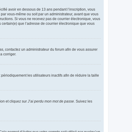
écifié avoir en dessous de 13 ans pendant l’inscription, vous
it par vous-même ou soit par un administrateur, avant que vous
structions. Si vous ne recevez pas de courrier électronique, vous
s certain(e) que l’adresse de courrier électronique que vous
 cas, contactez un administrateur du forum afin de vous assurer
a corriger.
iodiquement les utilisateurs inactifs afin de réduire la taille
ion et cliquez sur
J’ai perdu mon mot de passe
. Suivez les
ela permet d’éviter que votre compte soit utilisé par quelqu’un