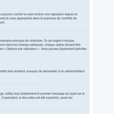
ous pouvez cocher la case
Insérer une signature
depuis le
chant la case appropriée dans le panneau de contrôle de
ure.
ulaire principal de rédaction. Si cet onglet n’est pas
ptions dans les champs adéquats, chaque option devant être
des « Options par utilisateur ». Vous pouvez également spécifier
emble trop restreint, essayez de demander à un administrateur
ge, éditez tout simplement le premier message du sujet car le
. Cependant, si des votes ont été exprimés, seuls les