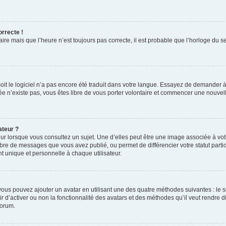
orrecte !
aire mais que l’heure n’est toujours pas correcte, il est probable que l’horloge du s
 soit le logiciel n’a pas encore été traduit dans votre langue. Essayez de demander à
irée n’existe pas, vous êtes libre de vous porter volontaire et commencer une nouvell
ateur ?
ur lorsque vous consultez un sujet. Une d’elles peut être une image associée à vo
mbre de messages que vous avez publié, ou permet de différencier votre statut parti
 unique et personnelle à chaque utilisateur.
, vous pouvez ajouter un avatar en utilisant une des quatre méthodes suivantes : le s
ir d’activer ou non la fonctionnalité des avatars et des méthodes qu’il veut rendre d
forum.