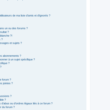
lisateurs de ma liste d’amis et d’ignorés ?
ans un ou des forums ?
sultat ?
blanche ?!
s ?
ssages et sujets ?
t les abonnements ?
onner à un sujet spécifique ?
ifique ?
 ?
ce forum ?
s jointes ?
cussions ?
ible ?
 d’abus ou d’ordres légaux liés à ce forum ?
r du forum ?