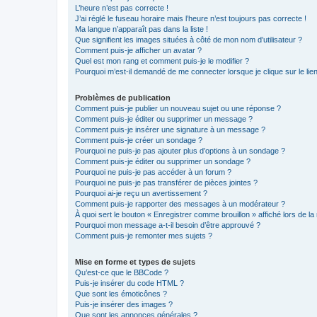
L’heure n’est pas correcte !
J’ai réglé le fuseau horaire mais l’heure n’est toujours pas correcte !
Ma langue n’apparaît pas dans la liste !
Que signifient les images situées à côté de mon nom d’utilisateur ?
Comment puis-je afficher un avatar ?
Quel est mon rang et comment puis-je le modifier ?
Pourquoi m’est-il demandé de me connecter lorsque je clique sur le lien 
Problèmes de publication
Comment puis-je publier un nouveau sujet ou une réponse ?
Comment puis-je éditer ou supprimer un message ?
Comment puis-je insérer une signature à un message ?
Comment puis-je créer un sondage ?
Pourquoi ne puis-je pas ajouter plus d’options à un sondage ?
Comment puis-je éditer ou supprimer un sondage ?
Pourquoi ne puis-je pas accéder à un forum ?
Pourquoi ne puis-je pas transférer de pièces jointes ?
Pourquoi ai-je reçu un avertissement ?
Comment puis-je rapporter des messages à un modérateur ?
À quoi sert le bouton « Enregistrer comme brouillon » affiché lors de la 
Pourquoi mon message a-t-il besoin d’être approuvé ?
Comment puis-je remonter mes sujets ?
Mise en forme et types de sujets
Qu’est-ce que le BBCode ?
Puis-je insérer du code HTML ?
Que sont les émoticônes ?
Puis-je insérer des images ?
Que sont les annonces générales ?