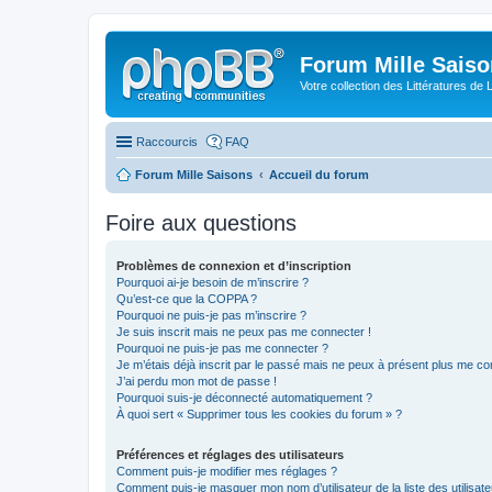
Forum Mille Sais
Votre collection des Littératures de 
Raccourcis
FAQ
Forum Mille Saisons
Accueil du forum
Foire aux questions
Problèmes de connexion et d’inscription
Pourquoi ai-je besoin de m’inscrire ?
Qu’est-ce que la COPPA ?
Pourquoi ne puis-je pas m’inscrire ?
Je suis inscrit mais ne peux pas me connecter !
Pourquoi ne puis-je pas me connecter ?
Je m’étais déjà inscrit par le passé mais ne peux à présent plus me co
J’ai perdu mon mot de passe !
Pourquoi suis-je déconnecté automatiquement ?
À quoi sert « Supprimer tous les cookies du forum » ?
Préférences et réglages des utilisateurs
Comment puis-je modifier mes réglages ?
Comment puis-je masquer mon nom d’utilisateur de la liste des utilisate