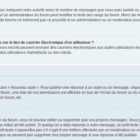
ur, indiquent votre activité selon le nombre de messages que vous avez publié ou id
eul un administrateur du forum peut modifier le texte des rangs du forum. Merci de 
de forums ne toléreront pas ce procédé et un administrateur ou un modérateur pou
ur le lien de courrier électronique d’un utilisateur ?
lisateurs inscrits peuvent envoyer des courriers électroniques aux autres utilisateur
es utilisateurs malveillants ou des robots.
outon « Nouveau sujet ». Pour publier une réponse à un sujet ou un message, cliqu
 forum, une liste de vos permissions est affichée en bas de l’écran du forum ou du
ce forum, etc.
r du forum, vous ne pouvez éditer ou supprimer que vos propres messages. Vous p
 initial ait été publié. Si quelqu’un a déjà répondu à votre message, un petit text
petit texte n’apparaîtra pas s’il s’agit d’une édition effectuée par un modérateur ou u
ormaux ne peuvent pas supprimer leur propre message si une réponse a été publiée.