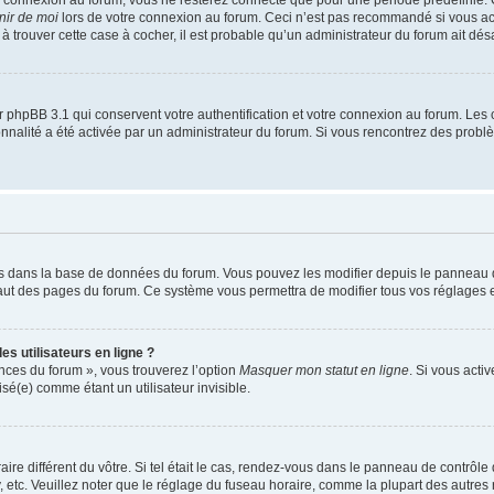
nir de moi
lors de votre connexion au forum. Ceci n’est pas recommandé si vous a
s à trouver cette case à cocher, il est probable qu’un administrateur du forum ait désa
 phpBB 3.1 qui conservent votre authentification et votre connexion au forum. Les 
tionnalité a été activée par un administrateur du forum. Si vous rencontrez des pro
kés dans la base de données du forum. Vous pouvez les modifier depuis le panneau de 
haut des pages du forum. Ce système vous permettra de modifier tous vos réglages e
s utilisateurs en ligne ?
ences du forum », vous trouverez l’option
Masquer mon statut en ligne
. Si vous acti
é(e) comme étant un utilisateur invisible.
aire différent du vôtre. Si tel était le cas, rendez-vous dans le panneau de contrôle d
c. Veuillez noter que le réglage du fuseau horaire, comme la plupart des autres rég