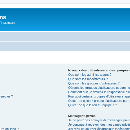
ons
L'imaginaire
Niveaux des utilisateurs et des groupes d
Que sont les administrateurs ?
Que sont les modérateurs ?
Que sont les groupes d’utilisateurs ?
Où sont les groupes d’utilisateurs et commen
Comment puis-je devenir le responsable d’un
nnecter ?!
Pourquoi certains groupes d’utilisateurs app
Qu’est-ce qu’un « groupe d’utilisateurs par 
Qu’est-ce que le lien « L’équipe » ?
Messagerie privée
Je ne peux pas envoyer de messages privé
Je continue à recevoir des messages privés 
urs en ligne ?
J’ai reçu un courrier électronique indésirabl