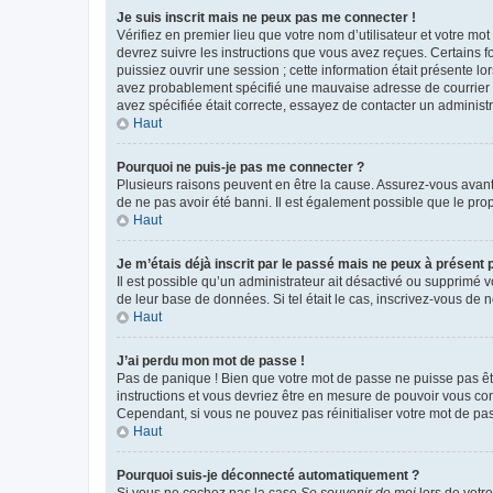
Je suis inscrit mais ne peux pas me connecter !
Vérifiez en premier lieu que votre nom d’utilisateur et votre mo
devrez suivre les instructions que vous avez reçues. Certains 
puissiez ouvrir une session ; cette information était présente lo
avez probablement spécifié une mauvaise adresse de courrier éle
avez spécifiée était correcte, essayez de contacter un administ
Haut
Pourquoi ne puis-je pas me connecter ?
Plusieurs raisons peuvent en être la cause. Assurez-vous avant t
de ne pas avoir été banni. Il est également possible que le propr
Haut
Je m’étais déjà inscrit par le passé mais ne peux à présent
Il est possible qu’un administrateur ait désactivé ou supprimé 
de leur base de données. Si tel était le cas, inscrivez-vous de
Haut
J’ai perdu mon mot de passe !
Pas de panique ! Bien que votre mot de passe ne puisse pas être
instructions et vous devriez être en mesure de pouvoir vous c
Cependant, si vous ne pouvez pas réinitialiser votre mot de pa
Haut
Pourquoi suis-je déconnecté automatiquement ?
Si vous ne cochez pas la case
Se souvenir de moi
lors de votr