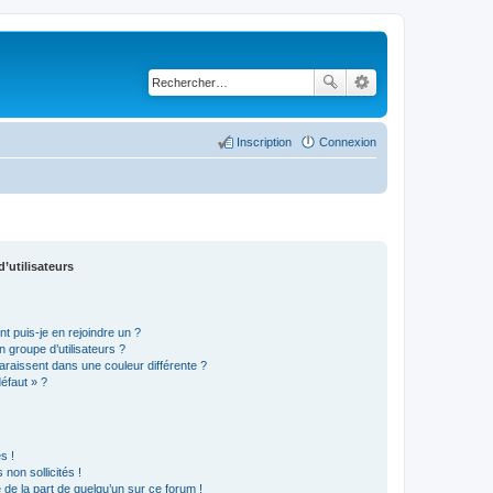
Inscription
Connexion
’utilisateurs
t puis-je en rejoindre un ?
 groupe d’utilisateurs ?
araissent dans une couleur différente ?
défaut » ?
s !
non sollicités !
e de la part de quelqu’un sur ce forum !