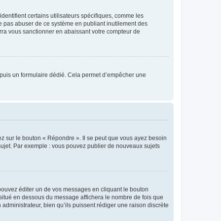
entifient certains utilisateurs spécifiques, comme les
ne pas abuser de ce système en publiant inutilement des
rra vous sanctionner en abaissant votre compteur de
s depuis un formulaire dédié. Cela permet d’empêcher une
ez sur le bouton « Répondre ». Il se peut que vous ayez besoin
 sujet. Par exemple : vous pouvez publier de nouveaux sujets
ouvez éditer un de vos messages en cliquant le bouton
e situé en dessous du message affichera le nombre de fois que
n administrateur, bien qu’ils puissent rédiger une raison discrète