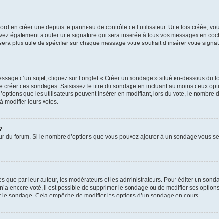
rd en créer une depuis le panneau de contrôle de l’utilisateur. Une fois créée, v
pouvez également ajouter une signature qui sera insérée à tous vos messages en co
us sera plus utile de spécifier sur chaque message votre souhait d’insérer votre signat
sage d’un sujet, cliquez sur l’onglet « Créer un sondage » situé en-dessous du form
 de créer des sondages. Saisissez le titre du sondage en incluant au moins deux o
options que les utilisateurs peuvent insérer en modifiant, lors du vote, le nombre 
à modifier leurs votes.
?
teur du forum. Si le nombre d’options que vous pouvez ajouter à un sondage vous s
que par leur auteur, les modérateurs et les administrateurs. Pour éditer un sonda
n’a encore voté, il est possible de supprimer le sondage ou de modifier ses options
r le sondage. Cela empêche de modifier les options d’un sondage en cours.