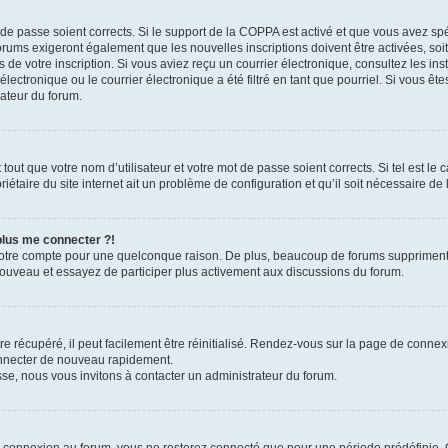
t de passe soient corrects. Si le support de la COPPA est activé et que vous avez sp
forums exigeront également que les nouvelles inscriptions doivent être activées, so
rs de votre inscription. Si vous aviez reçu un courrier électronique, consultez les in
ctronique ou le courrier électronique a été filtré en tant que pourriel. Si vous ête
rateur du forum.
out que votre nom d’utilisateur et votre mot de passe soient corrects. Si tel est le
iétaire du site internet ait un problème de configuration et qu’il soit nécessaire de l
 plus me connecter ?!
votre compte pour une quelconque raison. De plus, beaucoup de forums suppriment pér
 nouveau et essayez de participer plus activement aux discussions du forum.
 récupéré, il peut facilement être réinitialisé. Rendez-vous sur la page de connex
onnecter de nouveau rapidement.
sse, nous vous invitons à contacter un administrateur du forum.
e connexion au forum, vous ne resterez connecté que pour une période prédéfinie. C