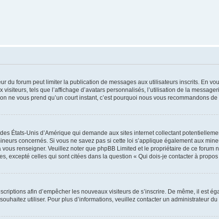
teur du forum peut limiter la publication de messages aux utilisateurs inscrits. En 
visiteurs, tels que l’affichage d’avatars personnalisés, l’utilisation de la messager
ription ne vous prend qu’un court instant, c’est pourquoi nous vous recommandons de l
 des États-Unis d’Amérique qui demande aux sites internet collectant potentiellem
ineurs concernés. Si vous ne savez pas si cette loi s’applique également aux mineu
a vous renseigner. Veuillez noter que phpBB Limited et le propriétaire de ce forum 
s, excepté celles qui sont citées dans la question « Qui dois-je contacter à propo
inscriptions afin d’empêcher les nouveaux visiteurs de s’inscrire. De même, il est é
s souhaitez utiliser. Pour plus d’informations, veuillez contacter un administrateur du