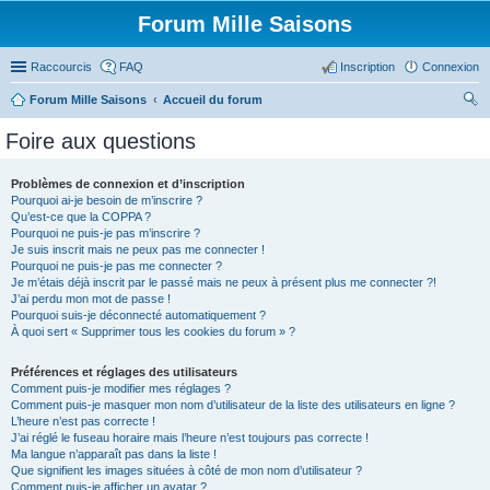
Forum Mille Saisons
Raccourcis
FAQ
Inscription
Connexion
Forum Mille Saisons
Accueil du forum
ec
Foire aux questions
her
ch
Problèmes de connexion et d’inscription
Pourquoi ai-je besoin de m’inscrire ?
er
Qu’est-ce que la COPPA ?
Pourquoi ne puis-je pas m’inscrire ?
Je suis inscrit mais ne peux pas me connecter !
Pourquoi ne puis-je pas me connecter ?
Je m’étais déjà inscrit par le passé mais ne peux à présent plus me connecter ?!
J’ai perdu mon mot de passe !
Pourquoi suis-je déconnecté automatiquement ?
À quoi sert « Supprimer tous les cookies du forum » ?
Préférences et réglages des utilisateurs
Comment puis-je modifier mes réglages ?
Comment puis-je masquer mon nom d’utilisateur de la liste des utilisateurs en ligne ?
L’heure n’est pas correcte !
J’ai réglé le fuseau horaire mais l’heure n’est toujours pas correcte !
Ma langue n’apparaît pas dans la liste !
Que signifient les images situées à côté de mon nom d’utilisateur ?
Comment puis-je afficher un avatar ?