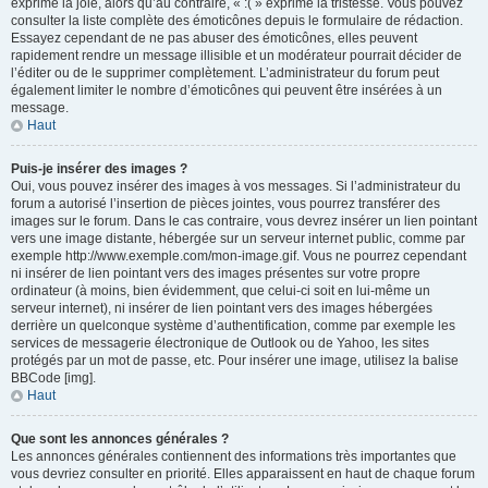
exprime la joie, alors qu’au contraire, « :( » exprime la tristesse. Vous pouvez
consulter la liste complète des émoticônes depuis le formulaire de rédaction.
Essayez cependant de ne pas abuser des émoticônes, elles peuvent
rapidement rendre un message illisible et un modérateur pourrait décider de
l’éditer ou de le supprimer complètement. L’administrateur du forum peut
également limiter le nombre d’émoticônes qui peuvent être insérées à un
message.
Haut
Puis-je insérer des images ?
Oui, vous pouvez insérer des images à vos messages. Si l’administrateur du
forum a autorisé l’insertion de pièces jointes, vous pourrez transférer des
images sur le forum. Dans le cas contraire, vous devrez insérer un lien pointant
vers une image distante, hébergée sur un serveur internet public, comme par
exemple http://www.exemple.com/mon-image.gif. Vous ne pourrez cependant
ni insérer de lien pointant vers des images présentes sur votre propre
ordinateur (à moins, bien évidemment, que celui-ci soit en lui-même un
serveur internet), ni insérer de lien pointant vers des images hébergées
derrière un quelconque système d’authentification, comme par exemple les
services de messagerie électronique de Outlook ou de Yahoo, les sites
protégés par un mot de passe, etc. Pour insérer une image, utilisez la balise
BBCode [img].
Haut
Que sont les annonces générales ?
Les annonces générales contiennent des informations très importantes que
vous devriez consulter en priorité. Elles apparaissent en haut de chaque forum