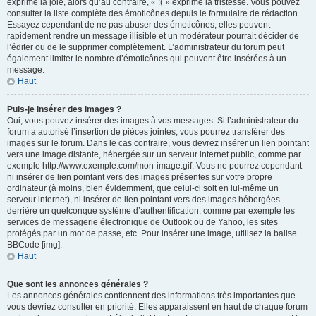
exprime la joie, alors qu’au contraire, « :( » exprime la tristesse. Vous pouvez
consulter la liste complète des émoticônes depuis le formulaire de rédaction.
Essayez cependant de ne pas abuser des émoticônes, elles peuvent
rapidement rendre un message illisible et un modérateur pourrait décider de
l’éditer ou de le supprimer complètement. L’administrateur du forum peut
également limiter le nombre d’émoticônes qui peuvent être insérées à un
message.
Haut
Puis-je insérer des images ?
Oui, vous pouvez insérer des images à vos messages. Si l’administrateur du
forum a autorisé l’insertion de pièces jointes, vous pourrez transférer des
images sur le forum. Dans le cas contraire, vous devrez insérer un lien pointant
vers une image distante, hébergée sur un serveur internet public, comme par
exemple http://www.exemple.com/mon-image.gif. Vous ne pourrez cependant
ni insérer de lien pointant vers des images présentes sur votre propre
ordinateur (à moins, bien évidemment, que celui-ci soit en lui-même un
serveur internet), ni insérer de lien pointant vers des images hébergées
derrière un quelconque système d’authentification, comme par exemple les
services de messagerie électronique de Outlook ou de Yahoo, les sites
protégés par un mot de passe, etc. Pour insérer une image, utilisez la balise
BBCode [img].
Haut
Que sont les annonces générales ?
Les annonces générales contiennent des informations très importantes que
vous devriez consulter en priorité. Elles apparaissent en haut de chaque forum