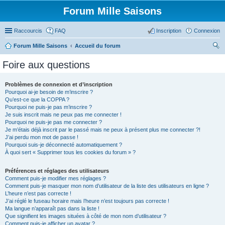
Forum Mille Saisons
Raccourcis
FAQ
Inscription
Connexion
Forum Mille Saisons
Accueil du forum
ec
Foire aux questions
her
ch
Problèmes de connexion et d’inscription
Pourquoi ai-je besoin de m’inscrire ?
er
Qu’est-ce que la COPPA ?
Pourquoi ne puis-je pas m’inscrire ?
Je suis inscrit mais ne peux pas me connecter !
Pourquoi ne puis-je pas me connecter ?
Je m’étais déjà inscrit par le passé mais ne peux à présent plus me connecter ?!
J’ai perdu mon mot de passe !
Pourquoi suis-je déconnecté automatiquement ?
À quoi sert « Supprimer tous les cookies du forum » ?
Préférences et réglages des utilisateurs
Comment puis-je modifier mes réglages ?
Comment puis-je masquer mon nom d’utilisateur de la liste des utilisateurs en ligne ?
L’heure n’est pas correcte !
J’ai réglé le fuseau horaire mais l’heure n’est toujours pas correcte !
Ma langue n’apparaît pas dans la liste !
Que signifient les images situées à côté de mon nom d’utilisateur ?
Comment puis-je afficher un avatar ?