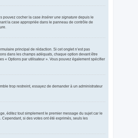
ous pouvez cocher la case
Insérer une signature
depuis le
chant la case appropriée dans le panneau de contrôle de
ure.
ulaire principal de rédaction. Si cet onglet n’est pas
ptions dans les champs adéquats, chaque option devant être
des « Options par utilisateur ». Vous pouvez également spécifier
emble trop restreint, essayez de demander à un administrateur
ge, éditez tout simplement le premier message du sujet car le
. Cependant, si des votes ont été exprimés, seuls les