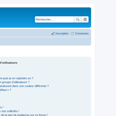
Inscription
Connexion
’utilisateurs
t puis-je en rejoindre un ?
 groupe d’utilisateurs ?
araissent dans une couleur différente ?
défaut » ?
s !
non sollicités !
e de la part de quelqu’un sur ce forum !