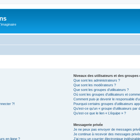
ons
L'imaginaire
Niveaux des utilisateurs et des groupes d
Que sont les administrateurs ?
Que sont les modérateurs ?
Que sont les groupes d’utilisateurs ?
Où sont les groupes d’utilisateurs et commen
Comment puis-je devenir le responsable d’un
nnecter ?!
Pourquoi certains groupes d’utilisateurs app
Qu’est-ce qu’un « groupe d’utilisateurs par 
Qu’est-ce que le lien « L’équipe » ?
Messagerie privée
Je ne peux pas envoyer de messages privé
Je continue à recevoir des messages privés 
urs en ligne ?
J’ai reçu un courrier électronique indésirabl