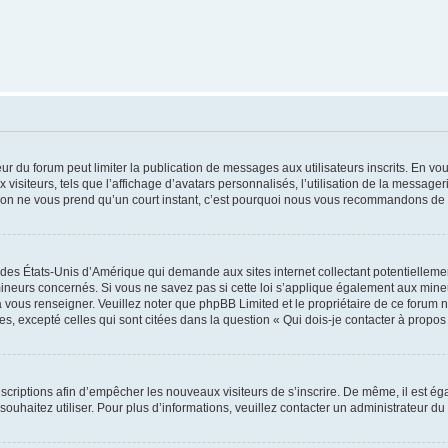
teur du forum peut limiter la publication de messages aux utilisateurs inscrits. En 
visiteurs, tels que l’affichage d’avatars personnalisés, l’utilisation de la messager
ription ne vous prend qu’un court instant, c’est pourquoi nous vous recommandons de l
 des États-Unis d’Amérique qui demande aux sites internet collectant potentiellem
ineurs concernés. Si vous ne savez pas si cette loi s’applique également aux mineu
a vous renseigner. Veuillez noter que phpBB Limited et le propriétaire de ce forum 
s, excepté celles qui sont citées dans la question « Qui dois-je contacter à propo
inscriptions afin d’empêcher les nouveaux visiteurs de s’inscrire. De même, il est é
s souhaitez utiliser. Pour plus d’informations, veuillez contacter un administrateur du