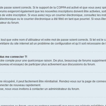
t de passe soient corrects. Si le support de la COPPA est activé et que vous avez sp
forums exigeront également que les nouvelles inscriptions doivent être activées, so
rs de votre inscription. Si vous aviez reçu un courrier électronique, consultez les in
ctronique ou le courrier électronique a été filtré en tant que pourriel. Si vous ête
rateur du forum.
out que votre nom d’utilisateur et votre mot de passe soient corrects. Si tel est le
iétaire du site internet ait un problème de configuration et qu’il soit nécessaire de l
 plus me connecter ?!
votre compte pour une quelconque raison. De plus, beaucoup de forums suppriment pér
 nouveau et essayez de participer plus activement aux discussions du forum.
 récupéré, il peut facilement être réinitialisé. Rendez-vous sur la page de connex
onnecter de nouveau rapidement.
sse, nous vous invitons à contacter un administrateur du forum.
e connexion au forum, vous ne resterez connecté que pour une période prédéfinie. C