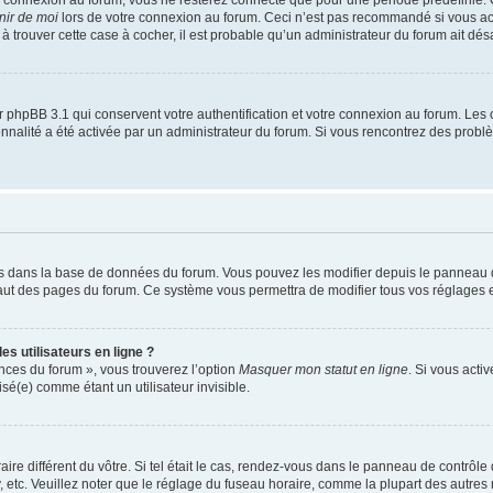
nir de moi
lors de votre connexion au forum. Ceci n’est pas recommandé si vous a
s à trouver cette case à cocher, il est probable qu’un administrateur du forum ait désa
 phpBB 3.1 qui conservent votre authentification et votre connexion au forum. Les 
tionnalité a été activée par un administrateur du forum. Si vous rencontrez des pro
kés dans la base de données du forum. Vous pouvez les modifier depuis le panneau de 
haut des pages du forum. Ce système vous permettra de modifier tous vos réglages e
s utilisateurs en ligne ?
ences du forum », vous trouverez l’option
Masquer mon statut en ligne
. Si vous acti
é(e) comme étant un utilisateur invisible.
aire différent du vôtre. Si tel était le cas, rendez-vous dans le panneau de contrôle d
c. Veuillez noter que le réglage du fuseau horaire, comme la plupart des autres rég