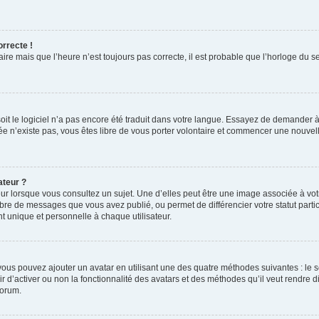
orrecte !
aire mais que l’heure n’est toujours pas correcte, il est probable que l’horloge du s
 soit le logiciel n’a pas encore été traduit dans votre langue. Essayez de demander à
irée n’existe pas, vous êtes libre de vous porter volontaire et commencer une nouvell
ateur ?
ur lorsque vous consultez un sujet. Une d’elles peut être une image associée à vo
mbre de messages que vous avez publié, ou permet de différencier votre statut parti
 unique et personnelle à chaque utilisateur.
, vous pouvez ajouter un avatar en utilisant une des quatre méthodes suivantes : le s
ir d’activer ou non la fonctionnalité des avatars et des méthodes qu’il veut rendre d
forum.