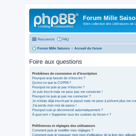
Forum Mille Sais
Votre collection des Littératures de 
Raccourcis
FAQ
Forum Mille Saisons
Accueil du forum
Foire aux questions
Problèmes de connexion et d’inscription
Pourquoi ai-je besoin de m’inscrire ?
Qu’est-ce que la COPPA ?
Pourquoi ne puis-je pas m’inscrire ?
Je suis inscrit mais ne peux pas me connecter !
Pourquoi ne puis-je pas me connecter ?
Je m’étais déjà inscrit par le passé mais ne peux à présent plus me co
J’ai perdu mon mot de passe !
Pourquoi suis-je déconnecté automatiquement ?
À quoi sert « Supprimer tous les cookies du forum » ?
Préférences et réglages des utilisateurs
Comment puis-je modifier mes réglages ?
Comment puis-je masquer mon nom d’utilisateur de la liste des utilisate