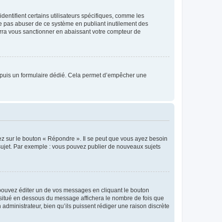
entifient certains utilisateurs spécifiques, comme les
ne pas abuser de ce système en publiant inutilement des
rra vous sanctionner en abaissant votre compteur de
s depuis un formulaire dédié. Cela permet d’empêcher une
ez sur le bouton « Répondre ». Il se peut que vous ayez besoin
 sujet. Par exemple : vous pouvez publier de nouveaux sujets
ouvez éditer un de vos messages en cliquant le bouton
e situé en dessous du message affichera le nombre de fois que
n administrateur, bien qu’ils puissent rédiger une raison discrète