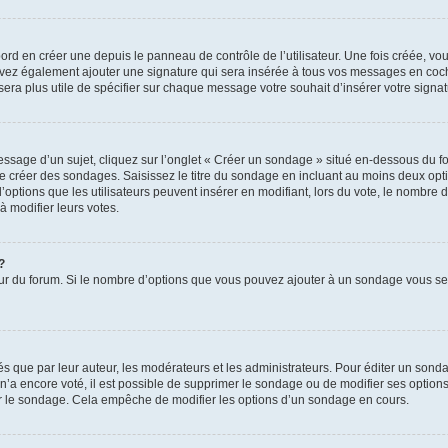
rd en créer une depuis le panneau de contrôle de l’utilisateur. Une fois créée, v
pouvez également ajouter une signature qui sera insérée à tous vos messages en co
us sera plus utile de spécifier sur chaque message votre souhait d’insérer votre signat
sage d’un sujet, cliquez sur l’onglet « Créer un sondage » situé en-dessous du form
 de créer des sondages. Saisissez le titre du sondage en incluant au moins deux o
options que les utilisateurs peuvent insérer en modifiant, lors du vote, le nombre 
à modifier leurs votes.
?
teur du forum. Si le nombre d’options que vous pouvez ajouter à un sondage vous s
que par leur auteur, les modérateurs et les administrateurs. Pour éditer un sonda
n’a encore voté, il est possible de supprimer le sondage ou de modifier ses options
r le sondage. Cela empêche de modifier les options d’un sondage en cours.