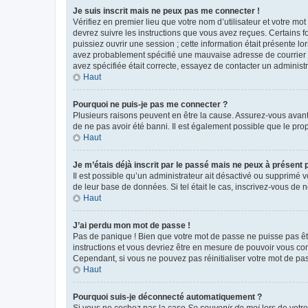
Je suis inscrit mais ne peux pas me connecter !
Vérifiez en premier lieu que votre nom d’utilisateur et votre mo
devrez suivre les instructions que vous avez reçues. Certains 
puissiez ouvrir une session ; cette information était présente lo
avez probablement spécifié une mauvaise adresse de courrier éle
avez spécifiée était correcte, essayez de contacter un administ
Haut
Pourquoi ne puis-je pas me connecter ?
Plusieurs raisons peuvent en être la cause. Assurez-vous avant t
de ne pas avoir été banni. Il est également possible que le propr
Haut
Je m’étais déjà inscrit par le passé mais ne peux à présent
Il est possible qu’un administrateur ait désactivé ou supprimé 
de leur base de données. Si tel était le cas, inscrivez-vous de
Haut
J’ai perdu mon mot de passe !
Pas de panique ! Bien que votre mot de passe ne puisse pas être
instructions et vous devriez être en mesure de pouvoir vous c
Cependant, si vous ne pouvez pas réinitialiser votre mot de pa
Haut
Pourquoi suis-je déconnecté automatiquement ?
Si vous ne cochez pas la case
Se souvenir de moi
lors de votr