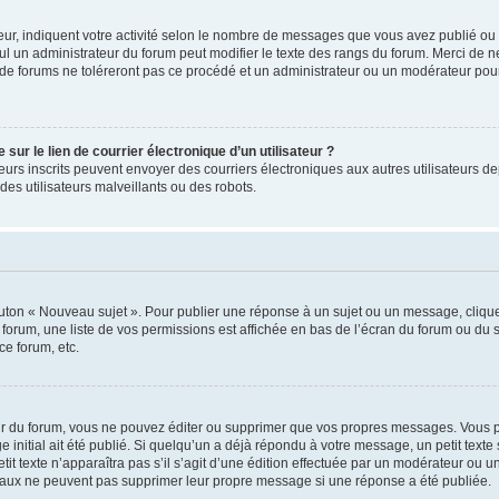
ur, indiquent votre activité selon le nombre de messages que vous avez publié ou id
eul un administrateur du forum peut modifier le texte des rangs du forum. Merci de 
de forums ne toléreront pas ce procédé et un administrateur ou un modérateur pou
ur le lien de courrier électronique d’un utilisateur ?
lisateurs inscrits peuvent envoyer des courriers électroniques aux autres utilisateur
es utilisateurs malveillants ou des robots.
outon « Nouveau sujet ». Pour publier une réponse à un sujet ou un message, cliqu
 forum, une liste de vos permissions est affichée en bas de l’écran du forum ou du
ce forum, etc.
r du forum, vous ne pouvez éditer ou supprimer que vos propres messages. Vous p
 initial ait été publié. Si quelqu’un a déjà répondu à votre message, un petit text
petit texte n’apparaîtra pas s’il s’agit d’une édition effectuée par un modérateur ou u
ormaux ne peuvent pas supprimer leur propre message si une réponse a été publiée.