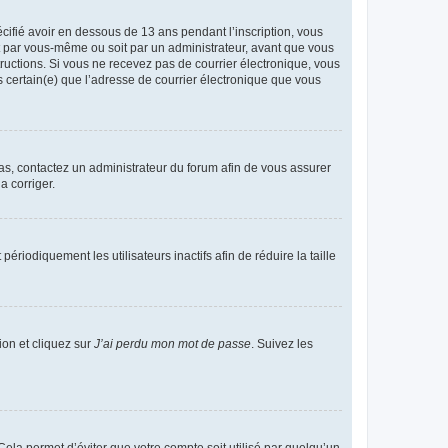
écifié avoir en dessous de 13 ans pendant l’inscription, vous
it par vous-même ou soit par un administrateur, avant que vous
structions. Si vous ne recevez pas de courrier électronique, vous
s certain(e) que l’adresse de courrier électronique que vous
 cas, contactez un administrateur du forum afin de vous assurer
a corriger.
iodiquement les utilisateurs inactifs afin de réduire la taille
ion et cliquez sur
J’ai perdu mon mot de passe
. Suivez les
ela permet d’éviter que votre compte soit utilisé par quelqu’un