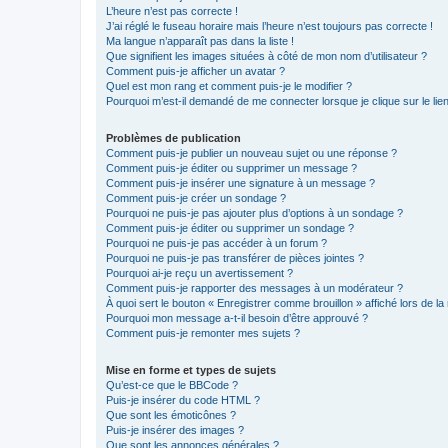
L’heure n’est pas correcte !
J’ai réglé le fuseau horaire mais l’heure n’est toujours pas correcte !
Ma langue n’apparaît pas dans la liste !
Que signifient les images situées à côté de mon nom d’utilisateur ?
Comment puis-je afficher un avatar ?
Quel est mon rang et comment puis-je le modifier ?
Pourquoi m’est-il demandé de me connecter lorsque je clique sur le lien 
Problèmes de publication
Comment puis-je publier un nouveau sujet ou une réponse ?
Comment puis-je éditer ou supprimer un message ?
Comment puis-je insérer une signature à un message ?
Comment puis-je créer un sondage ?
Pourquoi ne puis-je pas ajouter plus d’options à un sondage ?
Comment puis-je éditer ou supprimer un sondage ?
Pourquoi ne puis-je pas accéder à un forum ?
Pourquoi ne puis-je pas transférer de pièces jointes ?
Pourquoi ai-je reçu un avertissement ?
Comment puis-je rapporter des messages à un modérateur ?
À quoi sert le bouton « Enregistrer comme brouillon » affiché lors de la 
Pourquoi mon message a-t-il besoin d’être approuvé ?
Comment puis-je remonter mes sujets ?
Mise en forme et types de sujets
Qu’est-ce que le BBCode ?
Puis-je insérer du code HTML ?
Que sont les émoticônes ?
Puis-je insérer des images ?
Que sont les annonces générales ?