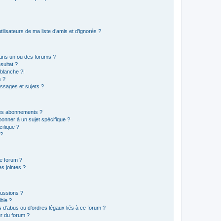
lisateurs de ma liste d’amis et d’ignorés ?
ans un ou des forums ?
sultat ?
blanche ?!
s ?
ssages et sujets ?
t les abonnements ?
onner à un sujet spécifique ?
ifique ?
 ?
ce forum ?
s jointes ?
cussions ?
ible ?
 d’abus ou d’ordres légaux liés à ce forum ?
r du forum ?