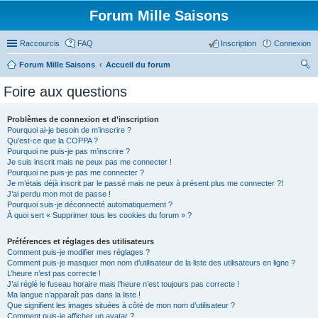
Forum Mille Saisons
Raccourcis
FAQ
Inscription
Connexion
Forum Mille Saisons
Accueil du forum
ec
Foire aux questions
her
ch
Problèmes de connexion et d’inscription
Pourquoi ai-je besoin de m’inscrire ?
er
Qu’est-ce que la COPPA ?
Pourquoi ne puis-je pas m’inscrire ?
Je suis inscrit mais ne peux pas me connecter !
Pourquoi ne puis-je pas me connecter ?
Je m’étais déjà inscrit par le passé mais ne peux à présent plus me connecter ?!
J’ai perdu mon mot de passe !
Pourquoi suis-je déconnecté automatiquement ?
À quoi sert « Supprimer tous les cookies du forum » ?
Préférences et réglages des utilisateurs
Comment puis-je modifier mes réglages ?
Comment puis-je masquer mon nom d’utilisateur de la liste des utilisateurs en ligne ?
L’heure n’est pas correcte !
J’ai réglé le fuseau horaire mais l’heure n’est toujours pas correcte !
Ma langue n’apparaît pas dans la liste !
Que signifient les images situées à côté de mon nom d’utilisateur ?
Comment puis-je afficher un avatar ?