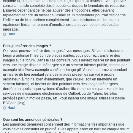
exprime la joie, alors qu’au contraire, « :( » exprime la tristesse. Vous pouvez
consulter la liste complète des émoticônes depuis le formulaire de rédaction.
Essayez cependant de ne pas abuser des émoticônes, elles peuvent
rapidement rendre un message illisible et un modérateur pourrait décider de
l’éditer ou de le supprimer complètement. L’administrateur du forum peut
également limiter le nombre d’émoticônes qui peuvent être insérées à un
message.
Haut
Puis-je insérer des images ?
Oui, vous pouvez insérer des images à vos messages. Si l’administrateur du
forum a autorisé l’insertion de pièces jointes, vous pourrez transférer des
images sur le forum. Dans le cas contraire, vous devrez insérer un lien pointant
vers une image distante, hébergée sur un serveur internet public, comme par
exemple http://www.exemple.com/mon-image.gif. Vous ne pourrez cependant
ni insérer de lien pointant vers des images présentes sur votre propre
ordinateur (à moins, bien évidemment, que celui-ci soit en lui-même un
serveur internet), ni insérer de lien pointant vers des images hébergées
derrière un quelconque système d’authentification, comme par exemple les
services de messagerie électronique de Outlook ou de Yahoo, les sites
protégés par un mot de passe, etc. Pour insérer une image, utilisez la balise
BBCode [img].
Haut
Que sont les annonces générales ?
Les annonces générales contiennent des informations très importantes que
vous devriez consulter en priorité. Elles apparaissent en haut de chaque forum