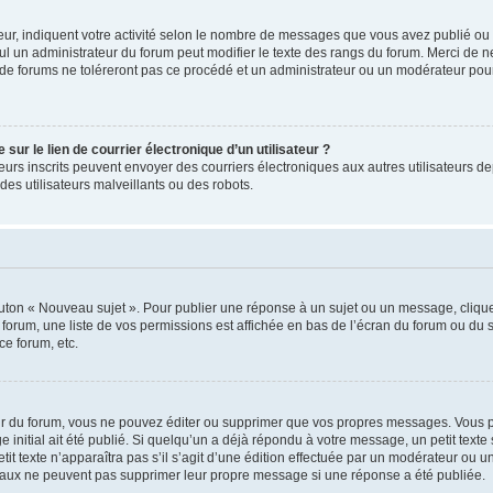
ur, indiquent votre activité selon le nombre de messages que vous avez publié ou id
eul un administrateur du forum peut modifier le texte des rangs du forum. Merci de 
de forums ne toléreront pas ce procédé et un administrateur ou un modérateur pou
ur le lien de courrier électronique d’un utilisateur ?
lisateurs inscrits peuvent envoyer des courriers électroniques aux autres utilisateur
es utilisateurs malveillants ou des robots.
outon « Nouveau sujet ». Pour publier une réponse à un sujet ou un message, cliqu
 forum, une liste de vos permissions est affichée en bas de l’écran du forum ou du
ce forum, etc.
r du forum, vous ne pouvez éditer ou supprimer que vos propres messages. Vous p
 initial ait été publié. Si quelqu’un a déjà répondu à votre message, un petit text
petit texte n’apparaîtra pas s’il s’agit d’une édition effectuée par un modérateur ou u
ormaux ne peuvent pas supprimer leur propre message si une réponse a été publiée.