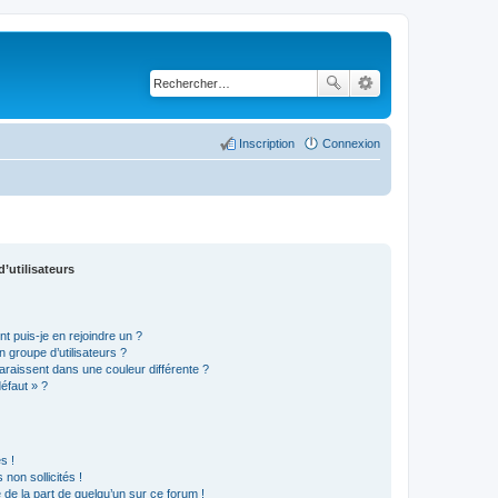
Inscription
Connexion
’utilisateurs
t puis-je en rejoindre un ?
 groupe d’utilisateurs ?
araissent dans une couleur différente ?
défaut » ?
s !
non sollicités !
e de la part de quelqu’un sur ce forum !