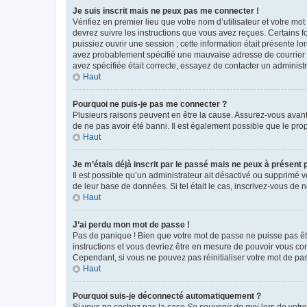
Je suis inscrit mais ne peux pas me connecter !
Vérifiez en premier lieu que votre nom d’utilisateur et votre mo
devrez suivre les instructions que vous avez reçues. Certains 
puissiez ouvrir une session ; cette information était présente lo
avez probablement spécifié une mauvaise adresse de courrier éle
avez spécifiée était correcte, essayez de contacter un administ
Haut
Pourquoi ne puis-je pas me connecter ?
Plusieurs raisons peuvent en être la cause. Assurez-vous avant t
de ne pas avoir été banni. Il est également possible que le propr
Haut
Je m’étais déjà inscrit par le passé mais ne peux à présent
Il est possible qu’un administrateur ait désactivé ou supprimé 
de leur base de données. Si tel était le cas, inscrivez-vous de
Haut
J’ai perdu mon mot de passe !
Pas de panique ! Bien que votre mot de passe ne puisse pas être
instructions et vous devriez être en mesure de pouvoir vous c
Cependant, si vous ne pouvez pas réinitialiser votre mot de pa
Haut
Pourquoi suis-je déconnecté automatiquement ?
Si vous ne cochez pas la case
Se souvenir de moi
lors de votr