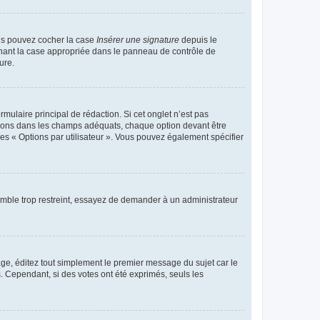
ous pouvez cocher la case
Insérer une signature
depuis le
chant la case appropriée dans le panneau de contrôle de
ure.
ulaire principal de rédaction. Si cet onglet n’est pas
ptions dans les champs adéquats, chaque option devant être
des « Options par utilisateur ». Vous pouvez également spécifier
emble trop restreint, essayez de demander à un administrateur
ge, éditez tout simplement le premier message du sujet car le
. Cependant, si des votes ont été exprimés, seuls les