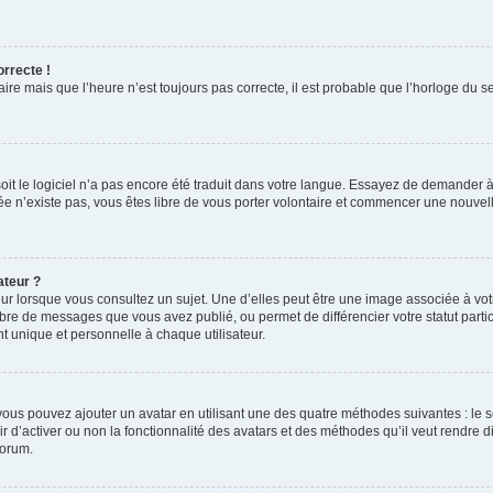
orrecte !
aire mais que l’heure n’est toujours pas correcte, il est probable que l’horloge du s
 soit le logiciel n’a pas encore été traduit dans votre langue. Essayez de demander à
irée n’existe pas, vous êtes libre de vous porter volontaire et commencer une nouvell
ateur ?
ur lorsque vous consultez un sujet. Une d’elles peut être une image associée à vo
mbre de messages que vous avez publié, ou permet de différencier votre statut parti
 unique et personnelle à chaque utilisateur.
, vous pouvez ajouter un avatar en utilisant une des quatre méthodes suivantes : le s
ir d’activer ou non la fonctionnalité des avatars et des méthodes qu’il veut rendre d
forum.