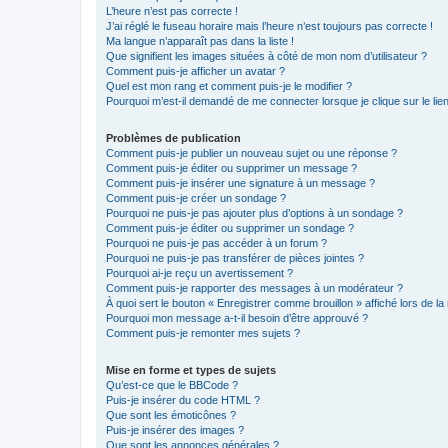
L’heure n’est pas correcte !
J’ai réglé le fuseau horaire mais l’heure n’est toujours pas correcte !
Ma langue n’apparaît pas dans la liste !
Que signifient les images situées à côté de mon nom d’utilisateur ?
Comment puis-je afficher un avatar ?
Quel est mon rang et comment puis-je le modifier ?
Pourquoi m’est-il demandé de me connecter lorsque je clique sur le lien 
Problèmes de publication
Comment puis-je publier un nouveau sujet ou une réponse ?
Comment puis-je éditer ou supprimer un message ?
Comment puis-je insérer une signature à un message ?
Comment puis-je créer un sondage ?
Pourquoi ne puis-je pas ajouter plus d’options à un sondage ?
Comment puis-je éditer ou supprimer un sondage ?
Pourquoi ne puis-je pas accéder à un forum ?
Pourquoi ne puis-je pas transférer de pièces jointes ?
Pourquoi ai-je reçu un avertissement ?
Comment puis-je rapporter des messages à un modérateur ?
À quoi sert le bouton « Enregistrer comme brouillon » affiché lors de la 
Pourquoi mon message a-t-il besoin d’être approuvé ?
Comment puis-je remonter mes sujets ?
Mise en forme et types de sujets
Qu’est-ce que le BBCode ?
Puis-je insérer du code HTML ?
Que sont les émoticônes ?
Puis-je insérer des images ?
Que sont les annonces générales ?