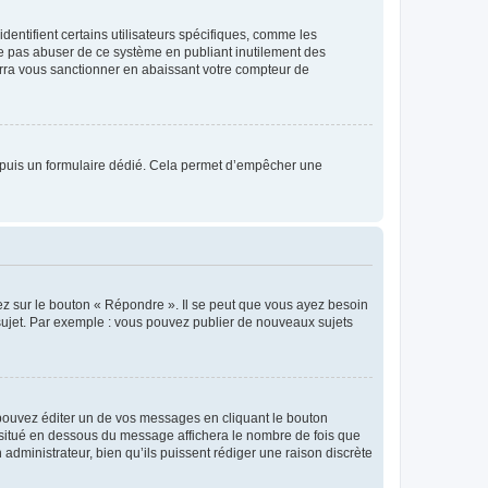
entifient certains utilisateurs spécifiques, comme les
ne pas abuser de ce système en publiant inutilement des
rra vous sanctionner en abaissant votre compteur de
s depuis un formulaire dédié. Cela permet d’empêcher une
ez sur le bouton « Répondre ». Il se peut que vous ayez besoin
 sujet. Par exemple : vous pouvez publier de nouveaux sujets
ouvez éditer un de vos messages en cliquant le bouton
e situé en dessous du message affichera le nombre de fois que
n administrateur, bien qu’ils puissent rédiger une raison discrète