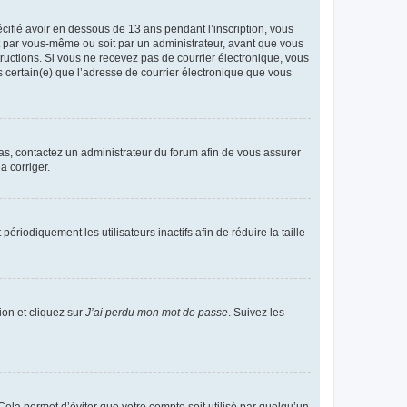
écifié avoir en dessous de 13 ans pendant l’inscription, vous
it par vous-même ou soit par un administrateur, avant que vous
structions. Si vous ne recevez pas de courrier électronique, vous
s certain(e) que l’adresse de courrier électronique que vous
 cas, contactez un administrateur du forum afin de vous assurer
a corriger.
iodiquement les utilisateurs inactifs afin de réduire la taille
ion et cliquez sur
J’ai perdu mon mot de passe
. Suivez les
ela permet d’éviter que votre compte soit utilisé par quelqu’un