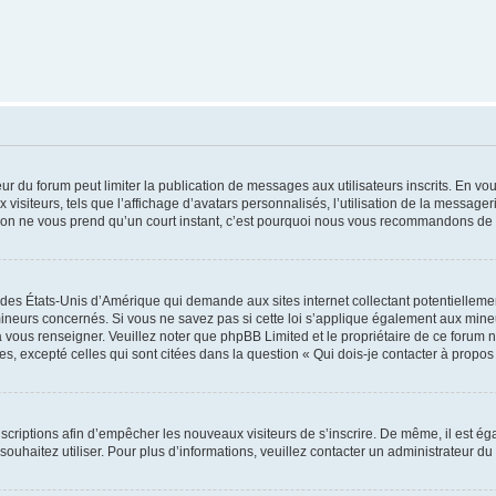
teur du forum peut limiter la publication de messages aux utilisateurs inscrits. En 
visiteurs, tels que l’affichage d’avatars personnalisés, l’utilisation de la messager
ription ne vous prend qu’un court instant, c’est pourquoi nous vous recommandons de l
 des États-Unis d’Amérique qui demande aux sites internet collectant potentiellem
ineurs concernés. Si vous ne savez pas si cette loi s’applique également aux mineu
a vous renseigner. Veuillez noter que phpBB Limited et le propriétaire de ce forum 
s, excepté celles qui sont citées dans la question « Qui dois-je contacter à propo
inscriptions afin d’empêcher les nouveaux visiteurs de s’inscrire. De même, il est é
s souhaitez utiliser. Pour plus d’informations, veuillez contacter un administrateur du