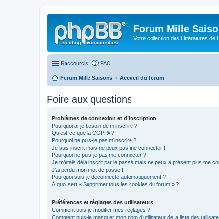
Forum Mille Sais
Votre collection des Littératures de 
Raccourcis
FAQ
Forum Mille Saisons
Accueil du forum
Foire aux questions
Problèmes de connexion et d’inscription
Pourquoi ai-je besoin de m’inscrire ?
Qu’est-ce que la COPPA ?
Pourquoi ne puis-je pas m’inscrire ?
Je suis inscrit mais ne peux pas me connecter !
Pourquoi ne puis-je pas me connecter ?
Je m’étais déjà inscrit par le passé mais ne peux à présent plus me co
J’ai perdu mon mot de passe !
Pourquoi suis-je déconnecté automatiquement ?
À quoi sert « Supprimer tous les cookies du forum » ?
Préférences et réglages des utilisateurs
Comment puis-je modifier mes réglages ?
Comment puis-je masquer mon nom d’utilisateur de la liste des utilisate