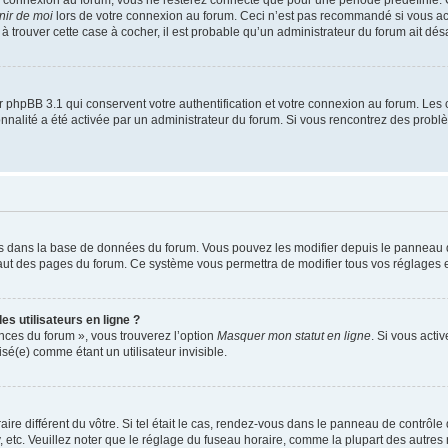
nir de moi
lors de votre connexion au forum. Ceci n’est pas recommandé si vous a
s à trouver cette case à cocher, il est probable qu’un administrateur du forum ait désa
 phpBB 3.1 qui conservent votre authentification et votre connexion au forum. Les 
tionnalité a été activée par un administrateur du forum. Si vous rencontrez des pro
kés dans la base de données du forum. Vous pouvez les modifier depuis le panneau de 
haut des pages du forum. Ce système vous permettra de modifier tous vos réglages e
s utilisateurs en ligne ?
ences du forum », vous trouverez l’option
Masquer mon statut en ligne
. Si vous acti
é(e) comme étant un utilisateur invisible.
aire différent du vôtre. Si tel était le cas, rendez-vous dans le panneau de contrôle d
c. Veuillez noter que le réglage du fuseau horaire, comme la plupart des autres rég