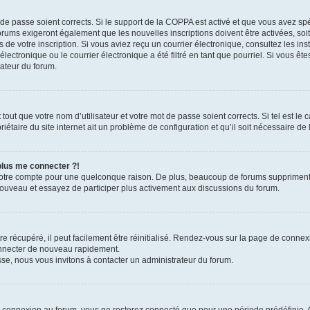
t de passe soient corrects. Si le support de la COPPA est activé et que vous avez sp
forums exigeront également que les nouvelles inscriptions doivent être activées, so
rs de votre inscription. Si vous aviez reçu un courrier électronique, consultez les in
ctronique ou le courrier électronique a été filtré en tant que pourriel. Si vous ête
rateur du forum.
out que votre nom d’utilisateur et votre mot de passe soient corrects. Si tel est le
iétaire du site internet ait un problème de configuration et qu’il soit nécessaire de l
 plus me connecter ?!
votre compte pour une quelconque raison. De plus, beaucoup de forums suppriment pér
 nouveau et essayez de participer plus activement aux discussions du forum.
 récupéré, il peut facilement être réinitialisé. Rendez-vous sur la page de connex
onnecter de nouveau rapidement.
sse, nous vous invitons à contacter un administrateur du forum.
e connexion au forum, vous ne resterez connecté que pour une période prédéfinie. C