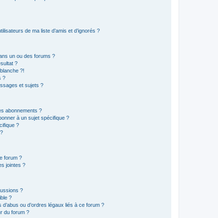
lisateurs de ma liste d’amis et d’ignorés ?
ans un ou des forums ?
sultat ?
blanche ?!
s ?
ssages et sujets ?
t les abonnements ?
onner à un sujet spécifique ?
ifique ?
 ?
ce forum ?
s jointes ?
cussions ?
ible ?
 d’abus ou d’ordres légaux liés à ce forum ?
r du forum ?