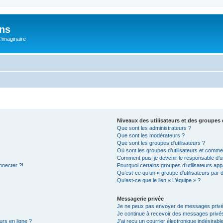
ons
L'imaginaire
Niveaux des utilisateurs et des groupes d
Que sont les administrateurs ?
Que sont les modérateurs ?
Que sont les groupes d’utilisateurs ?
Où sont les groupes d’utilisateurs et commen
Comment puis-je devenir le responsable d’un
nnecter ?!
Pourquoi certains groupes d’utilisateurs app
Qu’est-ce qu’un « groupe d’utilisateurs par 
Qu’est-ce que le lien « L’équipe » ?
Messagerie privée
Je ne peux pas envoyer de messages privé
Je continue à recevoir des messages privés 
urs en ligne ?
J’ai reçu un courrier électronique indésirabl