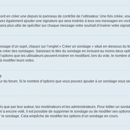
rd en créer une depuis le panneau de contrôle de l’utilisateur. Une fois créée, v
pouvez également ajouter une signature qui sera insérée à tous vos messages en co
us sera plus utile de spécifier sur chaque message votre souhait d’insérer votre signat
sage d’un sujet, cliquez sur l’onglet « Créer un sondage » situé en-dessous du form
 de créer des sondages. Saisissez le titre du sondage en incluant au moins deux o
options que les utilisateurs peuvent insérer en modifiant, lors du vote, le nombre 
à modifier leurs votes.
?
teur du forum. Si le nombre d’options que vous pouvez ajouter à un sondage vous s
que par leur auteur, les modérateurs et les administrateurs. Pour éditer un sonda
n’a encore voté, il est possible de supprimer le sondage ou de modifier ses options
r le sondage. Cela empêche de modifier les options d’un sondage en cours.