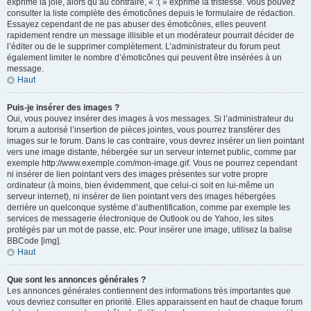
exprime la joie, alors qu’au contraire, « :( » exprime la tristesse. Vous pouvez
consulter la liste complète des émoticônes depuis le formulaire de rédaction.
Essayez cependant de ne pas abuser des émoticônes, elles peuvent
rapidement rendre un message illisible et un modérateur pourrait décider de
l’éditer ou de le supprimer complètement. L’administrateur du forum peut
également limiter le nombre d’émoticônes qui peuvent être insérées à un
message.
Haut
Puis-je insérer des images ?
Oui, vous pouvez insérer des images à vos messages. Si l’administrateur du
forum a autorisé l’insertion de pièces jointes, vous pourrez transférer des
images sur le forum. Dans le cas contraire, vous devrez insérer un lien pointant
vers une image distante, hébergée sur un serveur internet public, comme par
exemple http://www.exemple.com/mon-image.gif. Vous ne pourrez cependant
ni insérer de lien pointant vers des images présentes sur votre propre
ordinateur (à moins, bien évidemment, que celui-ci soit en lui-même un
serveur internet), ni insérer de lien pointant vers des images hébergées
derrière un quelconque système d’authentification, comme par exemple les
services de messagerie électronique de Outlook ou de Yahoo, les sites
protégés par un mot de passe, etc. Pour insérer une image, utilisez la balise
BBCode [img].
Haut
Que sont les annonces générales ?
Les annonces générales contiennent des informations très importantes que
vous devriez consulter en priorité. Elles apparaissent en haut de chaque forum