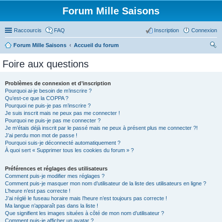
Forum Mille Saisons
Raccourcis
FAQ
Inscription
Connexion
Forum Mille Saisons
Accueil du forum
ec
Foire aux questions
her
ch
Problèmes de connexion et d’inscription
Pourquoi ai-je besoin de m’inscrire ?
er
Qu’est-ce que la COPPA ?
Pourquoi ne puis-je pas m’inscrire ?
Je suis inscrit mais ne peux pas me connecter !
Pourquoi ne puis-je pas me connecter ?
Je m’étais déjà inscrit par le passé mais ne peux à présent plus me connecter ?!
J’ai perdu mon mot de passe !
Pourquoi suis-je déconnecté automatiquement ?
À quoi sert « Supprimer tous les cookies du forum » ?
Préférences et réglages des utilisateurs
Comment puis-je modifier mes réglages ?
Comment puis-je masquer mon nom d’utilisateur de la liste des utilisateurs en ligne ?
L’heure n’est pas correcte !
J’ai réglé le fuseau horaire mais l’heure n’est toujours pas correcte !
Ma langue n’apparaît pas dans la liste !
Que signifient les images situées à côté de mon nom d’utilisateur ?
Comment puis-je afficher un avatar ?