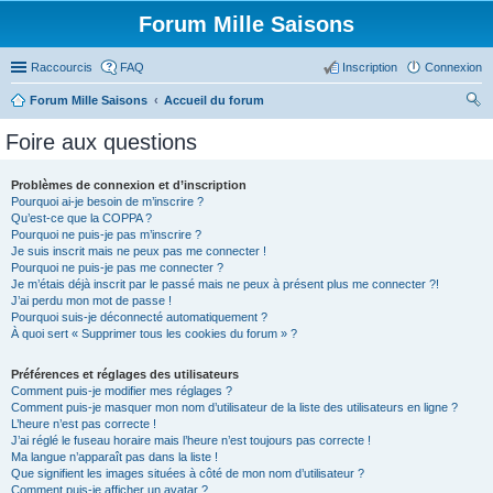
Forum Mille Saisons
Raccourcis
FAQ
Inscription
Connexion
Forum Mille Saisons
Accueil du forum
ec
Foire aux questions
her
ch
Problèmes de connexion et d’inscription
Pourquoi ai-je besoin de m’inscrire ?
er
Qu’est-ce que la COPPA ?
Pourquoi ne puis-je pas m’inscrire ?
Je suis inscrit mais ne peux pas me connecter !
Pourquoi ne puis-je pas me connecter ?
Je m’étais déjà inscrit par le passé mais ne peux à présent plus me connecter ?!
J’ai perdu mon mot de passe !
Pourquoi suis-je déconnecté automatiquement ?
À quoi sert « Supprimer tous les cookies du forum » ?
Préférences et réglages des utilisateurs
Comment puis-je modifier mes réglages ?
Comment puis-je masquer mon nom d’utilisateur de la liste des utilisateurs en ligne ?
L’heure n’est pas correcte !
J’ai réglé le fuseau horaire mais l’heure n’est toujours pas correcte !
Ma langue n’apparaît pas dans la liste !
Que signifient les images situées à côté de mon nom d’utilisateur ?
Comment puis-je afficher un avatar ?