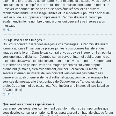
exprime la joie, alors qu’au contraire, « :( » exprime la tristesse. Vous pouvez
consulter la liste complète des émoticônes depuis le formulaire de rédaction.
Essayez cependant de ne pas abuser des émoticônes, elles peuvent
rapidement rendre un message illisible et un modérateur pourrait décider de
l’éditer ou de le supprimer complètement. L’administrateur du forum peut
également limiter le nombre d’émoticônes qui peuvent être insérées à un
message.
Haut
Puis-je insérer des images ?
Oui, vous pouvez insérer des images à vos messages. Si l’administrateur du
forum a autorisé l’insertion de pièces jointes, vous pourrez transférer des
images sur le forum. Dans le cas contraire, vous devrez insérer un lien pointant
vers une image distante, hébergée sur un serveur internet public, comme par
exemple http://www.exemple.com/mon-image.gif. Vous ne pourrez cependant
ni insérer de lien pointant vers des images présentes sur votre propre
ordinateur (à moins, bien évidemment, que celui-ci soit en lui-même un
serveur internet), ni insérer de lien pointant vers des images hébergées
derrière un quelconque système d’authentification, comme par exemple les
services de messagerie électronique de Outlook ou de Yahoo, les sites
protégés par un mot de passe, etc. Pour insérer une image, utilisez la balise
BBCode [img].
Haut
Que sont les annonces générales ?
Les annonces générales contiennent des informations très importantes que
vous devriez consulter en priorité. Elles apparaissent en haut de chaque forum