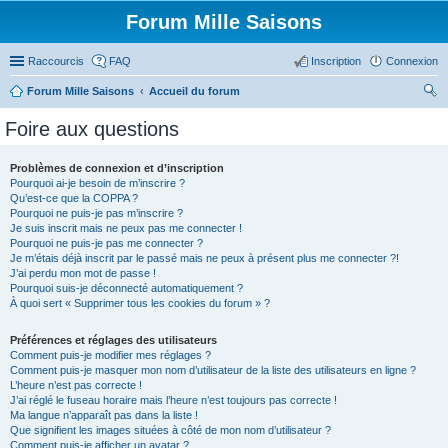
Forum Mille Saisons
Raccourcis
FAQ
Inscription
Connexion
Forum Mille Saisons
Accueil du forum
ec
Foire aux questions
her
ch
Problèmes de connexion et d’inscription
Pourquoi ai-je besoin de m’inscrire ?
er
Qu’est-ce que la COPPA ?
Pourquoi ne puis-je pas m’inscrire ?
Je suis inscrit mais ne peux pas me connecter !
Pourquoi ne puis-je pas me connecter ?
Je m’étais déjà inscrit par le passé mais ne peux à présent plus me connecter ?!
J’ai perdu mon mot de passe !
Pourquoi suis-je déconnecté automatiquement ?
À quoi sert « Supprimer tous les cookies du forum » ?
Préférences et réglages des utilisateurs
Comment puis-je modifier mes réglages ?
Comment puis-je masquer mon nom d’utilisateur de la liste des utilisateurs en ligne ?
L’heure n’est pas correcte !
J’ai réglé le fuseau horaire mais l’heure n’est toujours pas correcte !
Ma langue n’apparaît pas dans la liste !
Que signifient les images situées à côté de mon nom d’utilisateur ?
Comment puis-je afficher un avatar ?