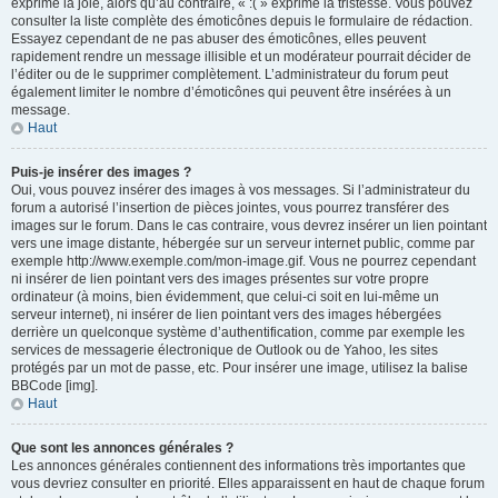
exprime la joie, alors qu’au contraire, « :( » exprime la tristesse. Vous pouvez
consulter la liste complète des émoticônes depuis le formulaire de rédaction.
Essayez cependant de ne pas abuser des émoticônes, elles peuvent
rapidement rendre un message illisible et un modérateur pourrait décider de
l’éditer ou de le supprimer complètement. L’administrateur du forum peut
également limiter le nombre d’émoticônes qui peuvent être insérées à un
message.
Haut
Puis-je insérer des images ?
Oui, vous pouvez insérer des images à vos messages. Si l’administrateur du
forum a autorisé l’insertion de pièces jointes, vous pourrez transférer des
images sur le forum. Dans le cas contraire, vous devrez insérer un lien pointant
vers une image distante, hébergée sur un serveur internet public, comme par
exemple http://www.exemple.com/mon-image.gif. Vous ne pourrez cependant
ni insérer de lien pointant vers des images présentes sur votre propre
ordinateur (à moins, bien évidemment, que celui-ci soit en lui-même un
serveur internet), ni insérer de lien pointant vers des images hébergées
derrière un quelconque système d’authentification, comme par exemple les
services de messagerie électronique de Outlook ou de Yahoo, les sites
protégés par un mot de passe, etc. Pour insérer une image, utilisez la balise
BBCode [img].
Haut
Que sont les annonces générales ?
Les annonces générales contiennent des informations très importantes que
vous devriez consulter en priorité. Elles apparaissent en haut de chaque forum