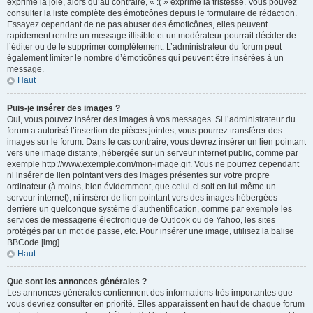
exprime la joie, alors qu’au contraire, « :( » exprime la tristesse. Vous pouvez
consulter la liste complète des émoticônes depuis le formulaire de rédaction.
Essayez cependant de ne pas abuser des émoticônes, elles peuvent
rapidement rendre un message illisible et un modérateur pourrait décider de
l’éditer ou de le supprimer complètement. L’administrateur du forum peut
également limiter le nombre d’émoticônes qui peuvent être insérées à un
message.
Haut
Puis-je insérer des images ?
Oui, vous pouvez insérer des images à vos messages. Si l’administrateur du
forum a autorisé l’insertion de pièces jointes, vous pourrez transférer des
images sur le forum. Dans le cas contraire, vous devrez insérer un lien pointant
vers une image distante, hébergée sur un serveur internet public, comme par
exemple http://www.exemple.com/mon-image.gif. Vous ne pourrez cependant
ni insérer de lien pointant vers des images présentes sur votre propre
ordinateur (à moins, bien évidemment, que celui-ci soit en lui-même un
serveur internet), ni insérer de lien pointant vers des images hébergées
derrière un quelconque système d’authentification, comme par exemple les
services de messagerie électronique de Outlook ou de Yahoo, les sites
protégés par un mot de passe, etc. Pour insérer une image, utilisez la balise
BBCode [img].
Haut
Que sont les annonces générales ?
Les annonces générales contiennent des informations très importantes que
vous devriez consulter en priorité. Elles apparaissent en haut de chaque forum