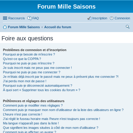
Forum Mille Saisons
Raccourcis
FAQ
Inscription
Connexion
Forum Mille Saisons
Accueil du forum
ec
Foire aux questions
her
ch
Problèmes de connexion et d’inscription
Pourquoi ai-je besoin de m’inscrire ?
er
Qu’est-ce que la COPPA ?
Pourquoi ne puis-je pas m’inscrire ?
Je suis inscrit mais ne peux pas me connecter !
Pourquoi ne puis-je pas me connecter ?
Je m’étais déjà inscrit par le passé mais ne peux à présent plus me connecter ?!
J’ai perdu mon mot de passe !
Pourquoi suis-je déconnecté automatiquement ?
À quoi sert « Supprimer tous les cookies du forum » ?
Préférences et réglages des utilisateurs
Comment puis-je modifier mes réglages ?
Comment puis-je masquer mon nom d’utilisateur de la liste des utilisateurs en ligne ?
L’heure n’est pas correcte !
J’ai réglé le fuseau horaire mais l’heure n’est toujours pas correcte !
Ma langue n’apparaît pas dans la liste !
Que signifient les images situées à côté de mon nom d’utilisateur ?
Comment puis-je afficher un avatar ?